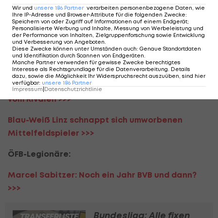
soll fix sein >>>
Wir und
unsere
186
Partner
verarbeiten personenbezogene Daten, wie
Ihre IP-Adresse und Browser-Attribute für die folgenden Zwecke
:
Wechselt Elias Havel in die Serie A? >>>
Speichern von oder Zugriff auf Informationen auf einem Endgerät;
Personalisierte Werbung und Inhalte, Messung von Werbeleistung und
der Performance von Inhalten, Zielgruppenforschung sowie Entwicklung
und Verbesserung von Angeboten
.
ADMIRAL 2. Liga:
Diese Zwecke können unter Umständen auch
:
Genaue Standortdaten
und Identifikation durch Scannen von Endgeräten
.
Manche Partner verwenden für gewisse Zwecke berechtigtes
FAC verpflichtet U17-Vizeweltmeister >>>
Interesse als Rechtsgrundlage für die Datenverarbeitung. Details
dazu, sowie die Möglichkeit Ihr Widerspruchsrecht auszuüben, sind hier
verfügbar
:
unsere
186
Partner
Vizemeister schnappt sich LigaZwa-Goalgetter
Impressum
|
Datenschutzrichtlinie
vom Rivalen >>>
Blau-Weiß Linz schnappt sich umworbenen
Mittelfeldspieler >>>
ÖFB-Legionäre:
Marcel Sabitzer: Noch ein Jahr BVB und dann?
>>>
Bundesliga: Alle fixen