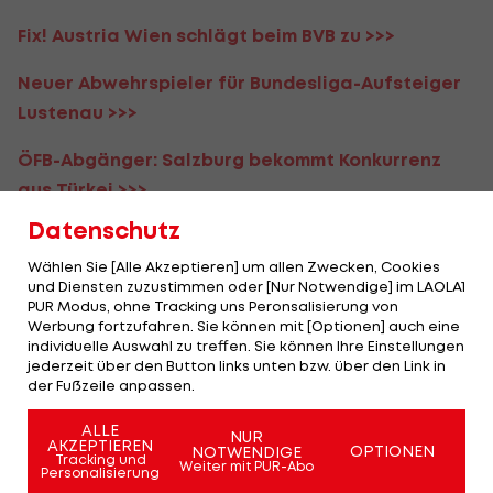
Fix! Austria Wien schlägt beim BVB zu >>>
Neuer Abwehrspieler für Bundesliga-Aufsteiger
Lustenau >>>
ÖFB-Abgänger: Salzburg bekommt Konkurrenz
aus Türkei >>>
Datenschutz
WAC holt ehemaligen Bundesliga-
Torschützenkönig >>>
Wählen Sie [Alle Akzeptieren] um allen Zwecken, Cookies
und Diensten zuzustimmen oder [Nur Notwendige] im LAOLA1
PUR Modus, ohne Tracking uns Peronsalisierung von
Sturm Graz: Absage für fixen Deal mit Leihspieler
Werbung fortzufahren. Sie können mit [Optionen] auch eine
>>>
individuelle Auswahl zu treffen. Sie können Ihre Einstellungen
jederzeit über den Button links unten bzw. über den Link in
der Fußzeile anpassen.
Verkauft Salzburg einen Mittelfeld-Mann an
West Ham United? >>>
ALLE
NUR
AKZEPTIEREN
OPTIONEN
NOTWENDIGE
Tracking und
Red Bull Salzburg: Nächster Millionen-Einkauf
Weiter mit PUR-Abo
Personalisierung