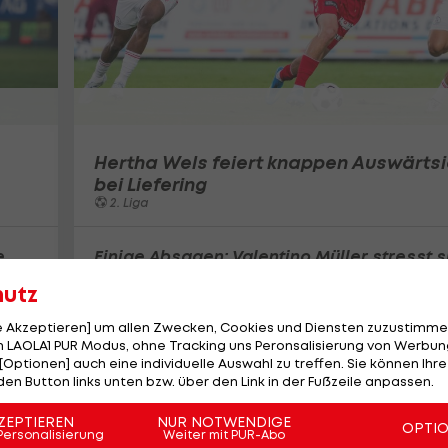
Hertha Wels feiert knappen Auswärts
bei Liefering
2. Liga
e
Einige Absagen: Valentino Müller stresst s
bei Klubsuche nicht
hutz
Bundesliga
6
le Akzeptieren] um allen Zwecken, Cookies und Diensten zuzustimme
 LAOLA1 PUR Modus, ohne Tracking uns Peronsalisierung von Werbung
[Optionen] auch eine individuelle Auswahl zu treffen. Sie können Ihre
den Button links unten bzw. über den Link in der Fußzeile anpassen.
ZEPTIEREN
NUR NOTWENDIGE
OPTI
Personalisierung
Weiter mit PUR-Abo