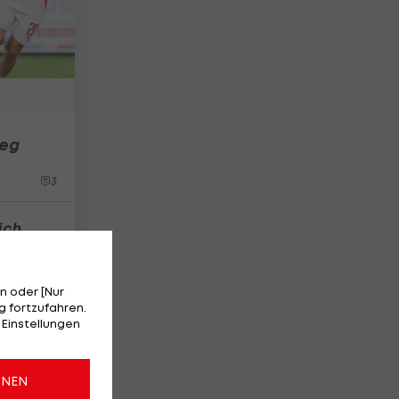
ieg
3
ich
23
n oder [Nur
 fortzufahren.
 Einstellungen
ONEN