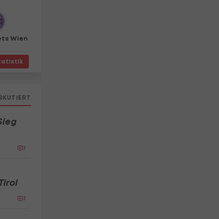
ISKUTIERT
Sieg
1
irol
1