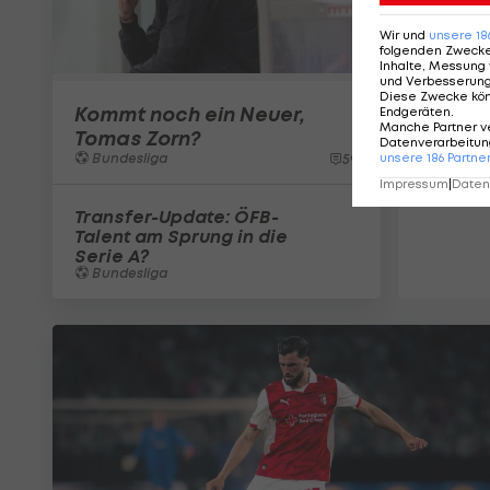
Wir und
unsere
18
folgenden Zweck
Inhalte, Messung 
und Verbesserun
Diese Zwecke kö
Kommt noch ein Neuer,
Endgeräten
.
Manche Partner v
Tomas Zorn?
Datenverarbeitung
unsere
186
Partne
Bundesliga
59
Impressum
|
Datens
Transfer-Update: ÖFB-
Talent am Sprung in die
Serie A?
Bundesliga