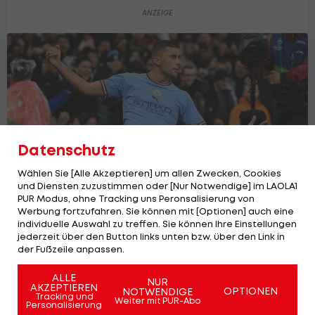
Datenschutz
Wählen Sie [Alle Akzeptieren] um allen Zwecken, Cookies
und Diensten zuzustimmen oder [Nur Notwendige] im LAOLA1
PUR Modus, ohne Tracking uns Peronsalisierung von
Werbung fortzufahren. Sie können mit [Optionen] auch eine
individuelle Auswahl zu treffen. Sie können Ihre Einstellungen
Wer ersetzt Rodri bei Manchester City?
jederzeit über den Button links unten bzw. über den Link in
Premier League
1
der Fußzeile anpassen.
ALLE
NUR
AKZEPTIEREN
OPTIONEN
NOTWENDIGE
Tracking und
Weiter mit PUR-Abo
Personalisierung