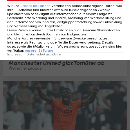
Wir und
unsere
186
Partner
verarbeiten personenbezogene Daten, wie
Ihre IP-Adresse und Browser-Attribute für die folgenden Zwecke
:
Speichern von oder Zugriff auf Informationen auf einem Endgerät;
Personalisierte Werbung und Inhalte, Messung von Werbeleistung und
der Performance von Inhalten, Zielgruppenforschung sowie Entwicklung
und Verbesserung von Angeboten
.
Diese Zwecke können unter Umständen auch
:
Genaue Standortdaten
und Identifikation durch Scannen von Endgeräten
.
Manche Partner verwenden für gewisse Zwecke berechtigtes
Interesse als Rechtsgrundlage für die Datenverarbeitung. Details
dazu, sowie die Möglichkeit Ihr Widerspruchsrecht auszuüben, sind hier
verfügbar
:
unsere
186
Partner
Impressum
|
Datenschutzrichtlinie
Manchester United gibt Torhüter ab
Premier League