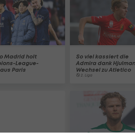
co Madrid holt
So viel kassiert die
ions-League-
Admira dank Hjulma
 aus Paris
Wechsel zu Atletico
2. Liga