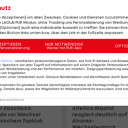
hutz
Ex-Admiraner steht v
le Akzeptieren] um allen Zwecken, Cookies und Diensten zuzustimme
Unterschrift bei
 LAOLA1 PUR Modus, ohne Tracking uns Peronsalisierung von Werbung
[Optionen] auch eine individuelle Auswahl zu treffen. Sie können Ihre
spanischem Topklub
den Button links unten bzw. über den Link in der Fußzeile anpassen.
International
ZEPTIEREN
NUR NOTWENDIGE
OPTI
Personalisierung
Weiter mit PUR-Abo
6
Partner
verarbeiten personenbezogene Daten, wie Ihre IP-Adresse und Browser-
e
:
Speichern von oder Zugriff auf Informationen auf einem Endgerät; Personalisi
von Werbeleistung und der Performance von Inhalten, Zielgruppenforschung sow
g von Angeboten
.
nnen unter Umständen auch
:
Genaue Standortdaten und Identifikation durch Sca
erwenden für gewisse Zwecke berechtigtes Interesse als Rechtsgrundlage für d
. Details dazu, sowie die Möglichkeit Ihr Widerspruchsrecht auszuüben, sind hie
r
chutzrichtlinie
or Abschluss:
Altetico Madrid
do vor Wechsel
reagiert deutlich auf
nischem Topklub
Alvarez-
Wechselwunsch