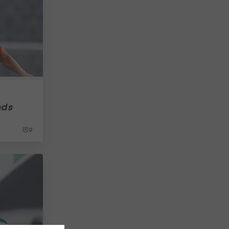
nds
9