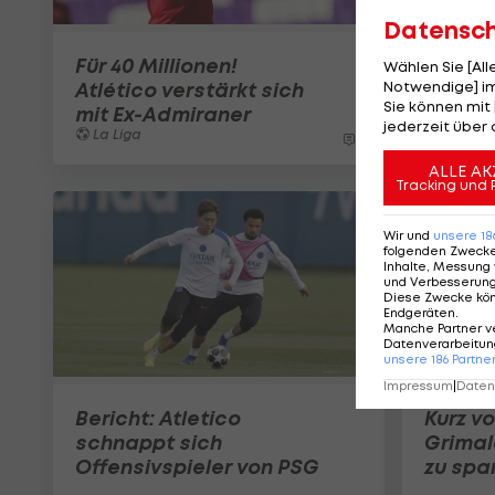
Datensc
Für 40 Millionen!
Wählen Sie [Al
Atlético verstärkt sich
Notwendige] im
Sie können mit 
mit Ex-Admiraner
jederzeit über 
La Liga
7
ALLE AK
Tracking und 
Wir und
unsere
18
folgenden Zweck
Inhalte, Messung 
und Verbesserun
Diese Zwecke kö
Endgeräten
.
Manche Partner v
Datenverarbeitung
unsere
186
Partne
Impressum
|
Datens
Bericht: Atletico
Kurz v
schnappt sich
Grimal
Offensivspieler von PSG
zu spa