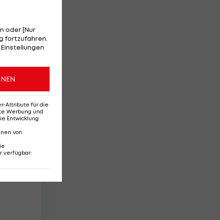
or
n oder [Nur
 fortzufahren.
 Einstellungen
7
ONEN
Attribute für die
erte Werbung und
ie Entwicklung
nnen von
ie
r verfügbar
: