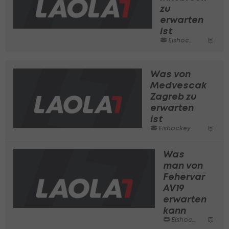
zu
erwarten
ist
Eishockey
Was von
Medvescak
Zagreb zu
erwarten
ist
Eishockey
Was
man von
Fehervar
AV19
erwarten
kann
Eishockey