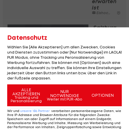
erwarten
ist
Eishockey
Salzburg
im
Datenschutz
dritten
Jahr
Wählen Sie [Alle Akzeptieren] um allen Zwecken, Cookies
unter
und Diensten zuzustimmen oder [Nur Notwendige] im LAOLA1
PUR Modus, ohne Tracking uns Peronsalisierung von
Poss
Werbung fortzufahren. Sie können mit [Optionen] auch eine
zum
individuelle Auswahl zu treffen. Sie können Ihre Einstellungen
Titel?
jederzeit über den Button links unten bzw. über den Link in
Eishockey
der Fußzeile anpassen.
ALLE
Das
NUR
AKZEPTIEREN
OPTIONEN
NOTWENDIGE
werden
Tracking und
Weiter mit PUR-Abo
Personalisierung
die
Vienna
Wir und
unsere
186
Partner
verarbeiten personenbezogene Daten, wie
Ihre IP-Adresse und Browser-Attribute für die folgenden Zwecke
:
Capitals
Speichern von oder Zugriff auf Informationen auf einem Endgerät;
2018/19
Personalisierte Werbung und Inhalte, Messung von Werbeleistung und
der Performance von Inhalten, Zielgruppenforschung sowie Entwicklung