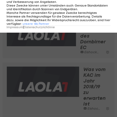
zeigen
und Verbesserung von Angeboten
.
Eishockey
Diese Zwecke können unter Umständen auch
:
Genaue Standortdaten
und Identifikation durch Scannen von Endgeräten
.
Manche Partner verwenden für gewisse Zwecke berechtigtes
Interesse als Rechtsgrundlage für die Datenverarbeitung. Details
Das sind
dazu, sowie die Möglichkeit Ihr Widerspruchsrecht auszuüben, sind hier
die
verfügbar
:
unsere
186
Partner
Impressum
|
Datenschutzrichtlinie
Sorgen
des
Dornbirner
EC
Eishockey
Was vom
KAC im
Jahr
2018/19
zu
erwarten
ist
Eishockey