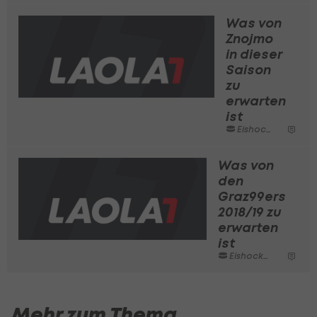
Was von
Znojmo
in dieser
Saison
zu
erwarten
ist
Eishockey
Was von
den
Graz99ers
2018/19 zu
erwarten
ist
Eishockey
Mehr zum Thema