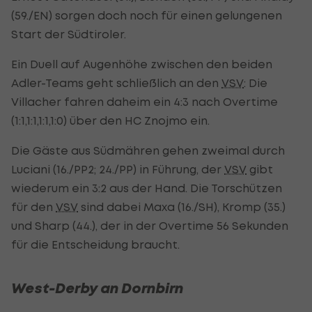
(59./EN) sorgen doch noch für einen gelungenen
Start der Südtiroler.
Ein Duell auf Augenhöhe zwischen den beiden
Adler-Teams geht schließlich an den
VSV
: Die
Villacher fahren daheim ein 4:3 nach Overtime
(1:1,1:1,1:1,1:0) über den HC Znojmo ein.
Die Gäste aus Südmähren gehen zweimal durch
Luciani (16./PP2; 24./PP) in Führung, der
VSV
gibt
wiederum ein 3:2 aus der Hand. Die Torschützen
für den
VSV
sind dabei Maxa (16./SH), Kromp (35.)
und Sharp (44.), der in der Overtime 56 Sekunden
für die Entscheidung braucht.
West-Derby an Dornbirn