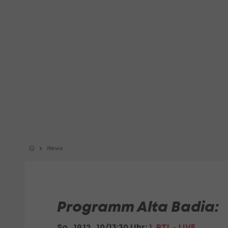
News
Programm Alta Badia:
So., 19.12., 10/13:30 Uhr:
1. RTL - LIVE