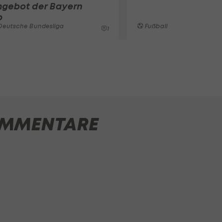
ngebot der Bayern
b
Deutsche Bundesliga
Fußball
1
MMENTARE