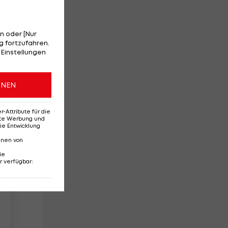
n oder [Nur
 fortzufahren.
 Einstellungen
ONEN
Attribute für die
erte Werbung und
ie Entwicklung
nnen von
ie
r verfügbar
: