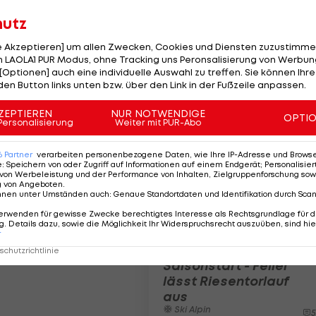
nde Marco!
Sieg-Comeback
hutz
warz
von Schwarz im
mphiert auf der
Riesentorlauf
le Akzeptieren] um allen Zwecken, Cookies und Diensten zuzustimme
 Risa
 LAOLA1 PUR Modus, ohne Tracking uns Peronsalisierung von Werbung
Alpin
Ski Alpin
[Optionen] auch eine individuelle Auswahl zu treffen. Sie können Ihre
7
den Button links unten bzw. über den Link in der Fußzeile anpassen.
ZEPTIEREN
NUR NOTWENDIGE
OPTI
Personalisierung
Weiter mit PUR-Abo
6
Partner
verarbeiten personenbezogene Daten, wie Ihre IP-Adresse und Browser-
e
:
Speichern von oder Zugriff auf Informationen auf einem Endgerät; Personalisi
von Werbeleistung und der Performance von Inhalten, Zielgruppenforschung sow
g von Angeboten
.
nnen unter Umständen auch
:
Genaue Standortdaten und Identifikation durch Sca
erwenden für gewisse Zwecke berechtigtes Interesse als Rechtsgrundlage für d
. Details dazu, sowie die Möglichkeit Ihr Widerspruchsrecht auszuüben, sind hie
Nach
r
enttäuschendem
chutzrichtlinie
Saisonstart - Feller
lässt Riesentorlauf
aus
Ski Alpin
5