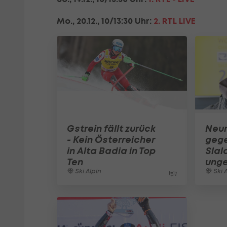
Mo., 20.12., 10/13:30 Uhr:
2. RTL LIVE
Gstrein fällt zurück
Neur
- Kein Österreicher
gege
in Alta Badia in Top
Slal
Ten
unge
Ski Alpin
Ski 
1