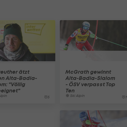
euther ätzt
McGrath gewinnt
n Alta-Badia-
Alta-Badia-Slalom
om: "Völlig
- ÖSV verpasst Top
eignet"
Ten
Alpin
Ski Alpin
5
7