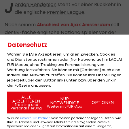
J
ordan Henderson
steht vor einer Rückkehr in
die englische
Premier League
.
Nach seinem
Abschied von Ajax Amsterdam
soll
der 84-fache englische Nationalspieler vor der
Unterschrift beim FC Brentford stehen.
Datenschutz
Wie "The Athletic" berichtet, erhält Henderson
Wählen Sie [Alle Akzeptieren] um allen Zwecken, Cookies
und Diensten zuzustimmen oder [Nur Notwendige] im LAOLA1
einen Zweijahresvertrag bei den "Bees" und soll
PUR Modus, ohne Tracking uns Peronsalisierung von
dort den Dänen Christian Norgaard ersetzen, der
Werbung fortzufahren. Sie können mit [Optionen] auch eine
individuelle Auswahl zu treffen. Sie können Ihre Einstellungen
gerade erst zum
FC Arsenal gewechselt
ist.
jederzeit über den Button links unten bzw. über den Link in
der Fußzeile anpassen.
Nach Stationen bei Ajax und Al-Ettifaq in Saudi-
Arabien wäre es für Henderson eine Rückkehr
ALLE
NUR
AKZEPTIEREN
OPTIONEN
NOTWENDIGE
nach England. Bislang kommt er auf 431 Premier-
Tracking und
Weiter mit PUR-Abo
Personalisierung
League-Einsätze, wobei er die meisten für den
FC
Wir und
unsere
186
Partner
verarbeiten personenbezogene Daten, wie
Liverpool
absolvierte.
Ihre IP-Adresse und Browser-Attribute für die folgenden Zwecke
:
Speichern von oder Zugriff auf Informationen auf einem Endgerät;