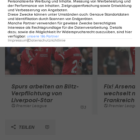
Personalisierte Werbung und Inhalte, Messung von Werbeleistung und
der Performance von Inhalten, Zielgruppenforschung sowie Entwicklung
und Verbesserung von Angeboten
.
Mehr zum Thema
Diese Zwecke können unter Umständen auch
:
Genaue Standortdaten
und Identifikation durch Scannen von Endgeräten
.
Manche Partner verwenden für gewisse Zwecke berechtigtes
Interesse als Rechtsgrundlage für die Datenverarbeitung. Details
dazu, sowie die Möglichkeit Ihr Widerspruchsrecht auszuüben, sind hier
verfügbar
:
unsere
186
Partner
Impressum
|
Datenschutzrichtlinie
Spurs arbeiten an Blitz-
Fix! Arsenal
Verpflichtung von
wechselt na
Liverpool-Star
Frankreich
Premier League
Premier League
3
TEILEN