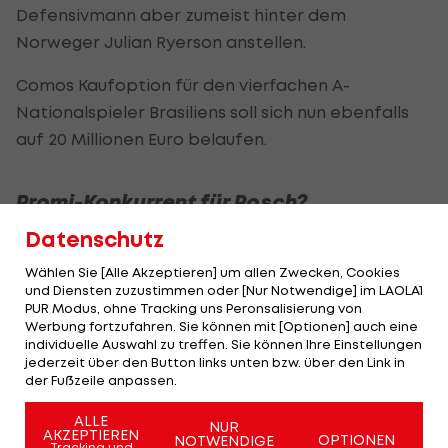
Defensivmann aber zumeist hinter dem
Norweger Julian Ryerson anstellen.
Comos Kaufoption für den vierfachen A-
Nationalspieler Brasiliens soll sich nun ebenfalls
auf 20 Millionen Euro belaufen.
Promi-Konkurrent für Posch?
Datenschutz
Für
Stefan Posch
, der im vergangenen Frühjahr an
den deutschen Bundesligisten Mainz 05 verliehen
Wählen Sie [Alle Akzeptieren] um allen Zwecken, Cookies
und Diensten zuzustimmen oder [Nur Notwendige] im LAOLA1
war, würde der Couto-Deal namhafte Konkurrenz
PUR Modus, ohne Tracking uns Peronsalisierung von
bedeuten.
Werbung fortzufahren. Sie können mit [Optionen] auch eine
individuelle Auswahl zu treffen. Sie können Ihre Einstellungen
jederzeit über den Button links unten bzw. über den Link in
Die Zukunft des Steirers ist offiziell noch nicht
der Fußzeile anpassen.
geklärt, der 29-jährige Abwehr-Allrounder hat im
ALLE
Norden Italiens noch einen Vertrag bis Sommer
NUR
AKZEPTIEREN
OPTIONEN
NOTWENDIGE
Tracking und