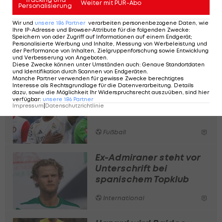
2029.
Weiter mit PUR-Abo
Personalisierung
Mit Ignace van der Brempt steht ein ehemaliger
Wir und
unsere
186
Partner
verarbeiten personenbezogene Daten, wie
Ihre IP-Adresse und Browser-Attribute für die folgenden Zwecke
:
Red-Bull-Salzburg-Spieler und Rechtsverteidiger
Speichern von oder Zugriff auf Informationen auf einem Endgerät;
Personalisierte Werbung und Inhalte, Messung von Werbeleistung und
im Kader der Mannschaft von Chefcoach Cesc
der Performance von Inhalten, Zielgruppenforschung sowie Entwicklung
und Verbesserung von Angeboten
.
Fabregas.
Diese Zwecke können unter Umständen auch
:
Genaue Standortdaten
und Identifikation durch Scannen von Endgeräten
.
Manche Partner verwenden für gewisse Zwecke berechtigtes
Interesse als Rechtsgrundlage für die Datenverarbeitung. Details
Diese ÖFB-Kicker sind
dazu, sowie die Möglichkeit Ihr Widerspruchsrecht auszuüben, sind hier
verfügbar
:
unsere
186
Partner
seit 1. Juli vereinslos
Impressum
|
Datenschutzrichtlinie
Fußball
Ex-Admiraner steht vor
Unterschrift bei
spanischem Topklub
International