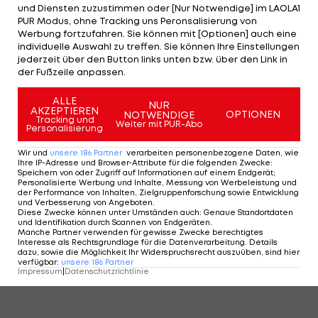
und Diensten zuzustimmen oder [Nur Notwendige] im LAOLA1
LAOLA1
liefert einen Überblick über alle
PUR Modus, ohne Tracking uns Peronsalisierung von
Werbung fortzufahren. Sie können mit [Optionen] auch eine
Österreicher mit einem Marktwert bis zu 100.000
individuelle Auswahl zu treffen. Sie können Ihre Einstellungen
Euro, die ohne Verein dastehen.
jederzeit über den Button links unten bzw. über den Link in
der Fußzeile anpassen.
ALLE
NUR
1 VON 41
AKZEPTIEREN
OPTIONEN
NOTWENDIGE
Tracking und
Weiter mit PUR-Abo
Personalisierung
Wir und
unsere
186
Partner
verarbeiten personenbezogene Daten, wie
Ihre IP-Adresse und Browser-Attribute für die folgenden Zwecke
:
KOMMENTARE
Speichern von oder Zugriff auf Informationen auf einem Endgerät;
Personalisierte Werbung und Inhalte, Messung von Werbeleistung und
der Performance von Inhalten, Zielgruppenforschung sowie Entwicklung
und Verbesserung von Angeboten
.
Diese Zwecke können unter Umständen auch
:
Genaue Standortdaten
und Identifikation durch Scannen von Endgeräten
.
Manche Partner verwenden für gewisse Zwecke berechtigtes
Interesse als Rechtsgrundlage für die Datenverarbeitung. Details
dazu, sowie die Möglichkeit Ihr Widerspruchsrecht auszuüben, sind hier
verfügbar
:
unsere
186
Partner
Impressum
|
Datenschutzrichtlinie