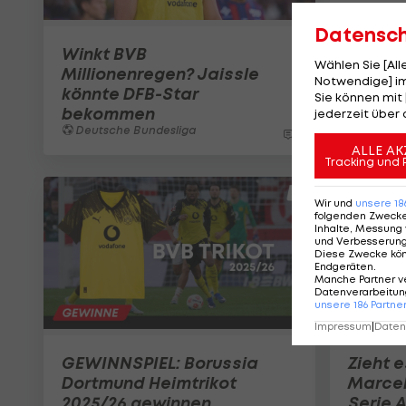
Datensc
Winkt BVB
Wählen Sie [Al
Millionenregen? Jaissle
Notwendige] im
könnte DFB-Star
Sie können mit 
bekommen
jederzeit über 
Deutsche Bundesliga
1
ALLE AK
Tracking und 
Wir und
unsere
18
folgenden Zweck
Inhalte, Messung 
und Verbesserun
Diese Zwecke kö
Endgeräten
.
Manche Partner v
Datenverarbeitung
unsere
186
Partne
Impressum
|
Datens
GEWINNSPIEL: Borussia
Zieht 
Dortmund Heimtrikot
Marcel
2025/26 gewinnen
Serie A