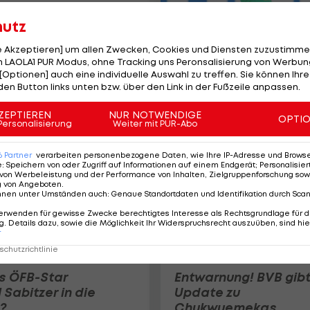
hutz
Transfer-Update:
le Akzeptieren] um allen Zwecken, Cookies und Diensten zuzustimme
Verlässt Wurmbrand
 LAOLA1 PUR Modus, ohne Tracking uns Peronsalisierung von Werbung
den SK Rapid?
[Optionen] auch eine individuelle Auswahl zu treffen. Sie können Ihre
den Button links unten bzw. über den Link in der Fußzeile anpassen.
Bundesliga
ZEPTIEREN
NUR NOTWENDIGE
OPTI
Personalisierung
Weiter mit PUR-Abo
6
Partner
verarbeiten personenbezogene Daten, wie Ihre IP-Adresse und Browser-
e
:
Speichern von oder Zugriff auf Informationen auf einem Endgerät; Personalisi
von Werbeleistung und der Performance von Inhalten, Zielgruppenforschung sow
g von Angeboten
.
nnen unter Umständen auch
:
Genaue Standortdaten und Identifikation durch Sca
erwenden für gewisse Zwecke berechtigtes Interesse als Rechtsgrundlage für d
. Details dazu, sowie die Möglichkeit Ihr Widerspruchsrecht auszuüben, sind hie
r
chutzrichtlinie
es ÖFB-Star
Entwarnung! BVB gib
 Sabitzer in die
Update zu
?
Chukwuemekas