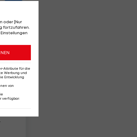
n oder [Nur
 fortzufahren.
 Einstellungen
12
ONEN
Attribute für die
erte Werbung und
ie Entwicklung
nnen von
ie
r verfügbar
:
t