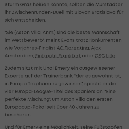
Sturm Graz heißen könnte, sollten die Murstädter
ihr Zwischenrunden-Duell mit Slovan Bratislava für
sich entscheiden.
"Sie (Aston Villa, Anm.) sind die beste Mannschaft
im Wettbewerb", meint Evans trotz Konkurrenten
wie Vorjahres-Finalist
AC Fiorentina
, Ajax
Amsterdam,
Eintracht Frankfurt
oder
OSC Lille
.
Zudem sitzt mit Unai Emery ein ausgewiesener
Experte auf der Trainerbank, "der es gewohnt ist,
in Europa Trophäen zu gewinnen", spricht er die
vier Europa-League-Titel des Spaniers an. "Eine
perfekte Mischung", um Aston Villa den ersten
Europacup-Pokal seit über 40 Jahren zu
bescheren.
Und für Emery eine Möglichkeit, seine Fußstapfen