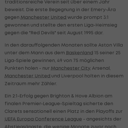
traditionsreiche Verein seit über einem Jahr
beweist. Die erste Begegnung in der Emery-Ära
gegen
Manchester United
wurde prompt 3:1
gewonnen und stellte den ersten Liga-Heimsieg
gegen die "Red Devils" seit August 1995 dar.
In den darauffolgenden Monaten sollte Aston Villa
unter dem Mann aus dem
Baskenland
15 seiner 25
Liga-Spiele gewinnen, 49 von 75 möglichen
Punkten holen - nur
Manchester City
, Arsenal,
Manchester United
und Liverpool holten in diesem
Zeitraum mehr Zähler.
Ein 2:1-Erfolg gegen Brighton & Hove Albion am
finalen Premier-League-Spieltag sicherte den
Clarets sensationell einen Platz in den Playoffs zur
UEFA Europa Conference League
- angesichts der
Abstiegsängste, die wenige Monate zuvor noch