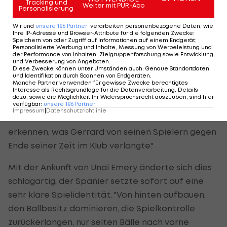
Tracking und
Weiter mit PUR-Abo
Personalisierung
Das schlug sich mit Fortdauer in den Ergebnissen
Wir und
unsere
186
Partner
verarbeiten personenbezogene Daten, wie
nieder, die Premier-League-Saison 2021/22 wurde
Ihre IP-Adresse und Browser-Attribute für die folgenden Zwecke
:
letztendlich nur auf Rang 14 abgeschlossen, der
Speichern von oder Zugriff auf Informationen auf einem Endgerät;
Personalisierte Werbung und Inhalte, Messung von Werbeleistung und
Start in die neue Spielzeit misslang. Gerrard
der Performance von Inhalten, Zielgruppenforschung sowie Entwicklung
und Verbesserung von Angeboten
.
schaffte es praktisch nie, die Villa-Fans auf seine
Diese Zwecke können unter Umständen auch
:
Genaue Standortdaten
und Identifikation durch Scannen von Endgeräten
.
Seite zu ziehen und eine große Euphorie zu
Manche Partner verwenden für gewisse Zwecke berechtigtes
Interesse als Rechtsgrundlage für die Datenverarbeitung. Details
entfachen.
dazu, sowie die Möglichkeit Ihr Widerspruchsrecht auszuüben, sind hier
verfügbar
:
unsere
186
Partner
Impressum
|
Datenschutzrichtlinie
Evans hält darüber hinaus fest: "Es war schwer zu
erkennen, was Gerrard von seinen Spielern gegen
Ende seiner Zeit im Klub verlangte."
Mit der Ankunft von Unai Emery änderte sich dies
schlagartig, der Spanier setzte sofort auf eine
sehr klare Spielidentität. "Von hinten aufbauen,
den Ballbesitz dominieren, die Spielkontrolle
zurückerlangen, nur selten Bälle nach vorne