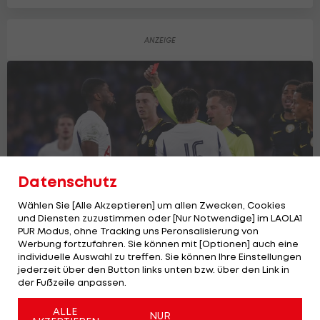
Datenschutz
Wählen Sie [Alle Akzeptieren] um allen Zwecken, Cookies
und Diensten zuzustimmen oder [Nur Notwendige] im LAOLA1
PUR Modus, ohne Tracking uns Peronsalisierung von
Werbung fortzufahren. Sie können mit [Optionen] auch eine
individuelle Auswahl zu treffen. Sie können Ihre Einstellungen
Rückschlag im Konkurrenzkampf: Danso
jederzeit über den Button links unten bzw. über den Link in
sieht nach Fehler Rot
der Fußzeile anpassen.
Premier League
5
ALLE
NUR