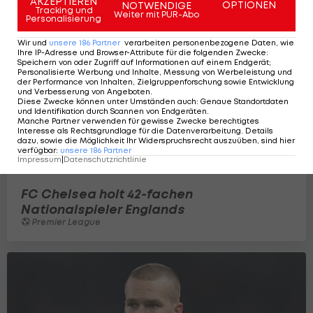
AKZEPTIEREN
OPTIONEN
NOTWENDIGE
Tracking und
Weiter mit PUR-Abo
Personalisierung
Wir und
unsere
186
Partner
verarbeiten personenbezogene Daten, wie
Ihre IP-Adresse und Browser-Attribute für die folgenden Zwecke
:
Speichern von oder Zugriff auf Informationen auf einem Endgerät;
Personalisierte Werbung und Inhalte, Messung von Werbeleistung und
der Performance von Inhalten, Zielgruppenforschung sowie Entwicklung
und Verbesserung von Angeboten
.
Diese Zwecke können unter Umständen auch
:
Genaue Standortdaten
und Identifikation durch Scannen von Endgeräten
.
Manche Partner verwenden für gewisse Zwecke berechtigtes
Interesse als Rechtsgrundlage für die Datenverarbeitung. Details
dazu, sowie die Möglichkeit Ihr Widerspruchsrecht auszuüben, sind hier
verfügbar
:
unsere
186
Partner
Impressum
|
Datenschutzrichtlinie
FC Chelsea holt 42-fachen
Nationalspieler Englands
Premier League