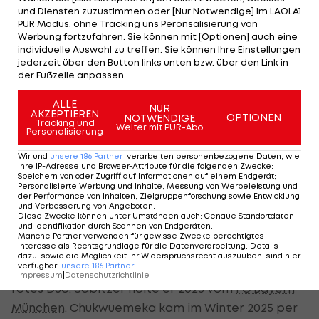
und Diensten zuzustimmen oder [Nur Notwendige] im LAOLA1
Wechsel zu Danso-Klub?
PUR Modus, ohne Tracking uns Peronsalisierung von
Werbung fortzufahren. Sie können mit [Optionen] auch eine
individuelle Auswahl zu treffen. Sie können Ihre Einstellungen
Es sei um ein Restgehalt von zwei Millionen Euro
jederzeit über den Button links unten bzw. über den Link in
gegangen, 1,5 Millionen davon gebe es jetzt als
der Fußzeile anpassen.
Abfindung für Kehl. Am Freitag soll der ehemalige
ALLE
NUR
BVB-Kapitän dann auch beim Heimspiel gegen
AKZEPTIEREN
OPTIONEN
NOTWENDIGE
Tracking und
Weiter mit PUR-Abo
Frankfurt vor den Fans verabschiedet werden.
Personalisierung
Wir und
unsere
186
Partner
verarbeiten personenbezogene Daten, wie
Er gilt als heißer Kandidat bei
Tottenham Hotspur
.
Ihre IP-Adresse und Browser-Attribute für die folgenden Zwecke
:
Speichern von oder Zugriff auf Informationen auf einem Endgerät;
Der Premier-League-Klub kämpft mit ÖFB-Star
Personalisierte Werbung und Inhalte, Messung von Werbeleistung und
der Performance von Inhalten, Zielgruppenforschung sowie Entwicklung
Kevin Danso
um den Klassenerhalt.
ÖFB-
und Verbesserung von Angeboten
.
Diese Zwecke können unter Umständen auch
:
Genaue Standortdaten
Teamspieler Danso lobt Neo-Coach >>>
und Identifikation durch Scannen von Endgeräten
.
Manche Partner verwenden für gewisse Zwecke berechtigtes
Interesse als Rechtsgrundlage für die Datenverarbeitung. Details
In Dortmund betreute Kehl mit
Marcel Sabitzer
dazu, sowie die Möglichkeit Ihr Widerspruchsrecht auszuüben, sind hier
verfügbar
:
unsere
186
Partner
und Carney Chukwuemeka bereits ein rot-weiß-
Impressum
|
Datenschutzrichtlinie
rotes Duo. Sabitzer holte er 2023 vom
FC Bayern
München
. Chukwuemeka kam im Winter 2025 per