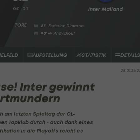
0:0 , 0:2
Inter Mailand
81'
Federico Dimarco
90' +4
Andy Diouf
IELFELD
AUFSTELLUNG
STATISTIK
DETAIL
28.01.26 2
se! Inter gewinnt
ortmundern
ch am letzten Spieltag der CL-
n Topklub durch - auch dank eines
ikation in die Playoffs reicht es