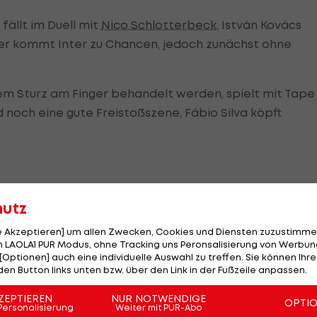
ällt im Duell mit
Nico Schlotterbeck
, István Kovács
der kommt Inter zu Chancen, jedoch zunächst ohne
em Sturz am Finger behandelt werden, spielt mit Tape
 noch eine gute Freistoßszene, Fábio Silva köpft
 Antwort
hutz
g: Jobe Bellinghams Schuss wird geblockt, Silva
le Akzeptieren] um allen Zwecken, Cookies und Diensten zuzustimme
ren klar den Gastgebern.
 LAOLA1 PUR Modus, ohne Tracking uns Peronsalisierung von Werbung
[Optionen] auch eine individuelle Auswahl zu treffen. Sie können Ihre
den Button links unten bzw. über den Link in der Fußzeile anpassen.
 Hälfte zurück. In der 63. Minute rettet Bensebaini geg
 erhöhen "Nerazzuri" den Druck, der in der Schlussphas
ZEPTIEREN
NUR NOTWENDIGE
OPTI
Personalisierung
Weiter mit PUR-Abo