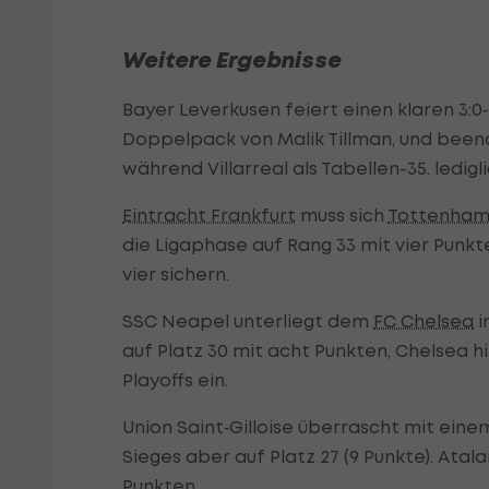
Weitere Ergebnisse
Bayer Leverkusen feiert einen klaren 3:0
Doppelpack von Malik Tillman, und beend
während Villarreal als Tabellen-35. ledigl
Eintracht Frankfurt
muss sich
Tottenham
die Ligaphase auf Rang 33 mit vier Punk
vier sichern.
SSC Neapel unterliegt dem
FC Chelsea
i
auf Platz 30 mit acht Punkten, Chelsea hi
Playoffs ein.
Union Saint‑Gilloise überrascht mit eine
Sieges aber auf Platz 27 (9 Punkte). Atal
Punkten.