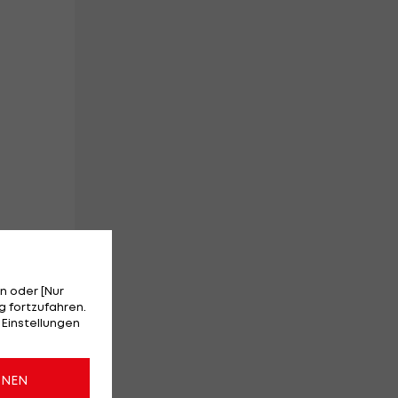
n oder [Nur
 fortzufahren.
 Einstellungen
en
e
ONEN