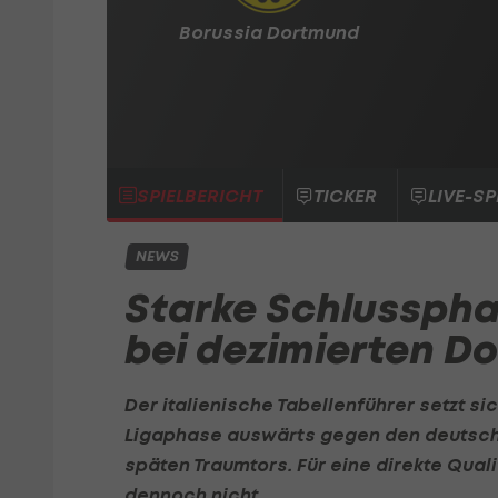
Borussia Dortmund
SPIELBERICHT
TICKER
LIVE-SP
NEWS
Starke Schlusspha
bei dezimierten D
Der italienische Tabellenführer setzt si
Ligaphase auswärts gegen den deutsche
späten Traumtors. Für eine direkte Qualif
dennoch nicht.