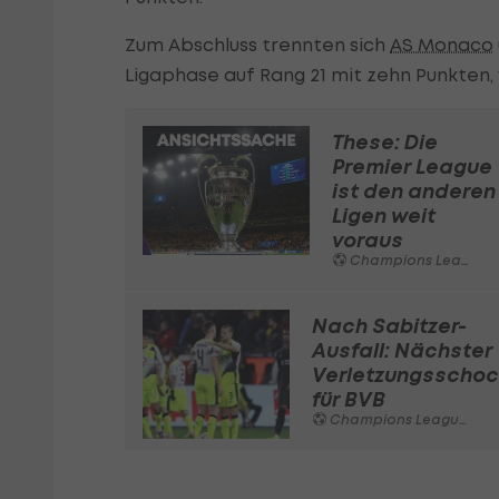
Zum Abschluss trennten sich
AS Monaco
Ligaphase auf Rang 21 mit zehn Punkten, 
These: Die
Premier League
ist den anderen
Ligen weit
voraus
Champions League
Nach Sabitzer-
Ausfall: Nächster
Verletzungsschoc
für BVB
Champions League