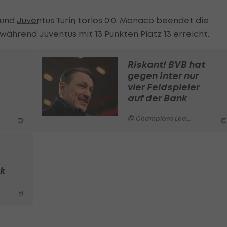
und
Juventus Turin
torlos 0:0. Monaco beendet die
während Juventus mit 13 Punkten Platz 13 erreicht.
Riskant! BVB hat
gegen Inter nur
vier Feldspieler
auf der Bank
Champions League
k