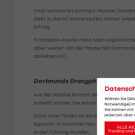
Inter antwortet prompt: Marcus Thuram f
lässt zu Recht weiterlaufen. Immer wie
Ertrag.
Francesco Acerbi muss nach unglücklich
aber weiter. Vor der Pause hat Dortmund
daneben (41.).
Dortmunds Drangphase – Inters
Datensc
Aus der Kabine kommt der BVB mit Schwun
Wählen Sie [Al
schießt vorbei. Die ersten Minuten gehö
Notwendige] im
Sie können mit 
jederzeit über 
Doch Inter findet im Verlauf der zweiten
Esposito in höchster Not. Nach und nach
ALLE AK
Tracking und 
in der Führung mündet.