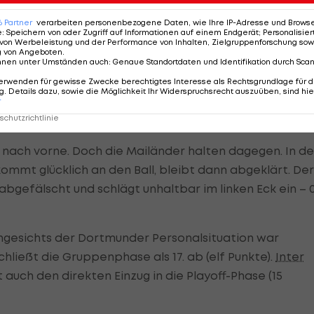
dem Strafraum von
Felix Nmecha
gelegt und holt eine gu
6
Partner
verarbeiten personenbezogene Daten, wie Ihre IP-Adresse und Browser-
e
:
Speichern von oder Zugriff auf Informationen auf einem Endgerät; Personalisi
o schlenzt den Ball gefühlvoll über die Mauer ins Eck –
von Werbeleistung und der Performance von Inhalten, Zielgruppenforschung sow
g von Angeboten
.
nnen unter Umständen auch
:
Genaue Standortdaten und Identifikation durch Sca
erwenden für gewisse Zwecke berechtigtes Interesse als Rechtsgrundlage für d
. Details dazu, sowie die Möglichkeit Ihr Widerspruchsrecht auszuüben, sind hie
r
chutzrichtlinie
s nach vorne. Doch die Mailänder halten dagegen. In de
 kommt glücklich an den Ball, bleibt dann abgeklärt. Der
bgefälscht und schlägt unhaltbar im linken Eck ein – 0
 Angesichts der Dortmunder Personalsituation war
schließt die Gruppenphase als 17. ab (elf Punkte).
Inter
auch den direkten Einzug in die Playoff-Phase (15