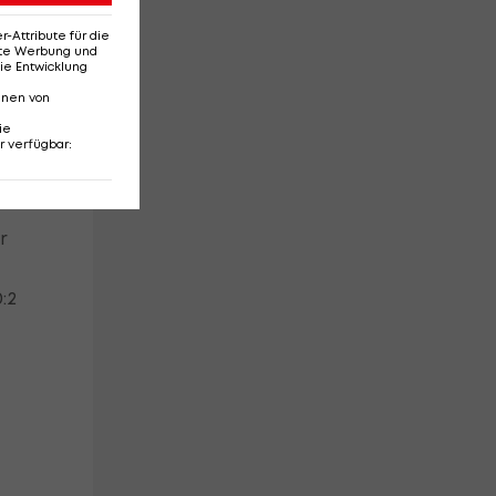
te
Attribute für die
erte Werbung und
ie Entwicklung
nnen von
ie
r verfügbar
:
r
:2