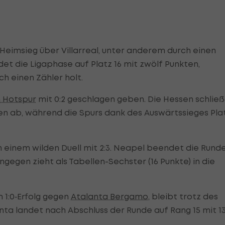
‑Heimsieg über Villarreal, unter anderem durch einen
et die Ligaphase auf Platz 16 mit zwölf Punkten,
ich einen Zähler holt.
 Hotspur
mit 0:2 geschlagen geben. Die Hessen schlie
ten ab, während die Spurs dank des Auswärtssieges Pla
n einem wilden Duell mit 2:3. Neapel beendet die Rund
ngegen zieht als Tabellen-Sechster (16 Punkte) in die
m 1:0‑Erfolg gegen
Atalanta Bergamo
, bleibt trotz des
anta landet nach Abschluss der Runde auf Rang 15 mit 1