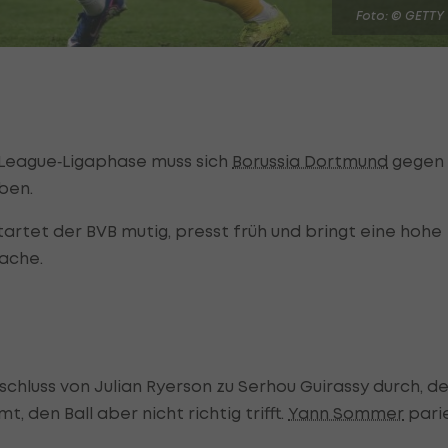
Foto: © GETTY
League‑Ligaphase muss sich
Borussia Dortmund
gegen
ben.
rtet der BVB mutig, presst früh und bringt eine hohe
rache.
chluss von Julian Ryerson zu Serhou Guirassy durch, de
 den Ball aber nicht richtig trifft.
Yann Sommer
pari