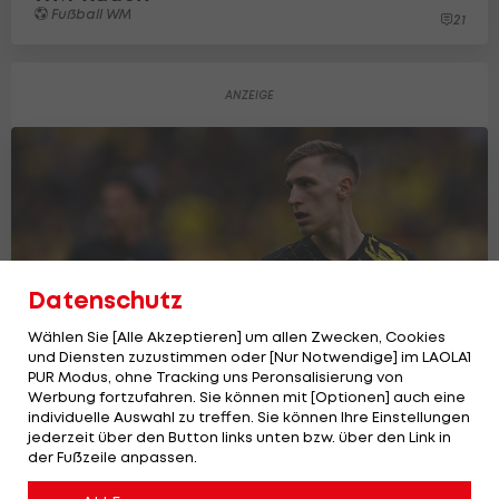
Fußball WM
21
Datenschutz
Wählen Sie [Alle Akzeptieren] um allen Zwecken, Cookies
und Diensten zuzustimmen oder [Nur Notwendige] im LAOLA1
PUR Modus, ohne Tracking uns Peronsalisierung von
Werbung fortzufahren. Sie können mit [Optionen] auch eine
individuelle Auswahl zu treffen. Sie können Ihre Einstellungen
Diese Vereine können Schlotterbecks
jederzeit über den Button links unten bzw. über den Link in
der Fußzeile anpassen.
Ausstiegsklausel ziehen
Deutsche Bundesliga
7