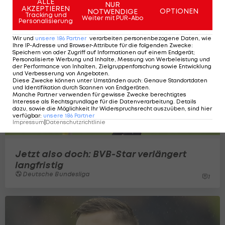
ALLE
NUR
AKZEPTIEREN
OPTIONEN
NOTWENDIGE
Tracking und
Weiter mit PUR-Abo
Personalisierung
Wir und
unsere
186
Partner
verarbeiten personenbezogene Daten, wie
Ihre IP-Adresse und Browser-Attribute für die folgenden Zwecke
:
Speichern von oder Zugriff auf Informationen auf einem Endgerät;
Personalisierte Werbung und Inhalte, Messung von Werbeleistung und
der Performance von Inhalten, Zielgruppenforschung sowie Entwicklung
und Verbesserung von Angeboten
.
Diese Zwecke können unter Umständen auch
:
Genaue Standortdaten
und Identifikation durch Scannen von Endgeräten
.
Manche Partner verwenden für gewisse Zwecke berechtigtes
Interesse als Rechtsgrundlage für die Datenverarbeitung. Details
dazu, sowie die Möglichkeit Ihr Widerspruchsrecht auszuüben, sind hier
verfügbar
:
unsere
186
Partner
Impressum
|
Datenschutzrichtlinie
Jetzt also doch: BVB-Star verlängert
langfristig
Deutsche Bundesliga
1