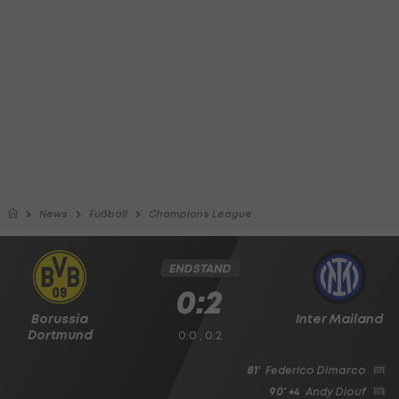
News
Fußball
Champions League
ENDSTAND
0:2
Borussia
Inter Mailand
Dortmund
0:0 , 0:2
81'
Federico Dimarco
90' +4
Andy Diouf