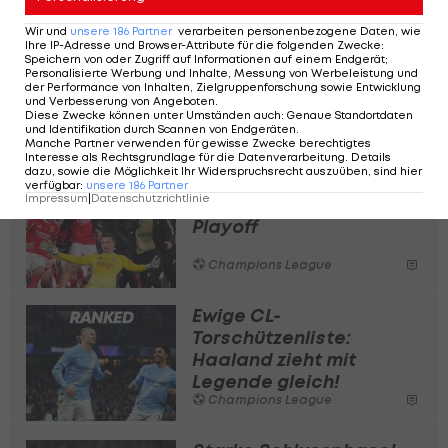
Gebracht hat es den Gästen allerdings recht
Wir und
unsere
186
Partner
verarbeiten personenbezogene Daten, wie
wenig: Inter beendet die Ligaphase als Zehnter.
Ihre IP-Adresse und Browser-Attribute für die folgenden Zwecke
:
Speichern von oder Zugriff auf Informationen auf einem Endgerät;
Im Playoff zur K.-o.-Phase wartet ein Duell mit
Personalisierte Werbung und Inhalte, Messung von Werbeleistung und
der Performance von Inhalten, Zielgruppenforschung sowie Entwicklung
Bodö/Glimt oder Benfica. Dortmund landet nach
und Verbesserung von Angeboten
.
Diese Zwecke können unter Umständen auch
:
Genaue Standortdaten
der Niederlage auf dem 17. Platz.
und Identifikation durch Scannen von Endgeräten
.
Manche Partner verwenden für gewisse Zwecke berechtigtes
Interesse als Rechtsgrundlage für die Datenverarbeitung. Details
dazu, sowie die Möglichkeit Ihr Widerspruchsrecht auszuüben, sind hier
Torhüter-Tor! Mourinho
verfügbar
:
unsere
186
Partner
Impressum
|
Datenschutzrichtlinie
zieht Real mit ins
Playoff
Champions League
Ewige CL-
Torschützenliste:
Haaland zieht mit
Legende gleich!
Champions League