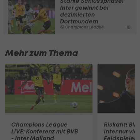
Starke Schlussphase!
Inter gewinnt bei
dezimierten
Dortmundern
Champions League
Mehr zum Thema
Champions League
Riskant! BV
LIVE: Konferenz mit BVB
Inter nur vier
- Inter Mailand
Feldspieler 