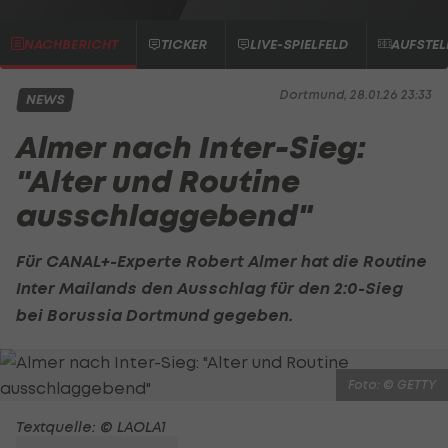
NACHBERICHT
TICKER
LIVE-SPIELFELD
AUFSTE
Dortmund, 28.01.26 23:33
NEWS
Almer nach Inter-Sieg:
"Alter und Routine
ausschlaggebend"
Für CANAL+-Experte Robert Almer hat die Routine
Inter Mailands den Ausschlag für den 2:0-Sieg
bei
Borussia Dortmund
gegeben.
Foto: © GETTY
Textquelle: © LAOLA1