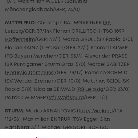
10/1), Maximilian WÖBER (Borussia
Mönchengladbach/GER; 24/0)
MITTELFELD:
Christoph BAUMGARTNER (
RB
Leipzig
/GER; 37/14), Florian GRILLITSCH (
TSG 1899
Hoffenheim
/GER; 42/1), Marco GRÜLL (SK Rapid; 5/0),
Florian KAINZ (1. FC Köln/GER; 27/1), Konrad LAIMER
(FC Bayern München/GER; 35/4), Alexander PRASS
(SK Puntigamer Sturm Graz; 5/0), Marcel SABITZER
(
Borussia Dortmund
/GER; 78/17), Romano SCHMID
(
SV Werder Bremen
/GER; 10/0), Matthias SEIDL (SK
Rapid; 3/0), Nicolas SEIWALD (
RB Leipzig
/GER; 23/0),
Patrick WIMMER (
VfL Wolfsburg
/GER; 11/1)
STURM:
Marko ARNAUTOVIC (
Inter Mailand
/ITA;
112/36), Maximilian ENTRUP (TSV Egger Glas
Hartberg; 3/1), Michael GREGORITSCH (
SC
Freiburg
/GER; 54/15), Andreas WEIMANN (West