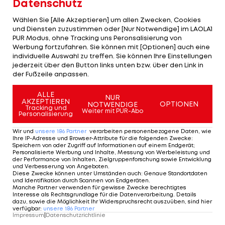
Datenschutz
Bromwich Albion/ENG; 24/2)
Wählen Sie [Alle Akzeptieren] um allen Zwecken, Cookies
und Diensten zuzustimmen oder [Nur Notwendige] im LAOLA1
PUR Modus, ohne Tracking uns Peronsalisierung von
Das ist der ÖFB-Kader für die EURO 2024
Werbung fortzufahren. Sie können mit [Optionen] auch eine
individuelle Auswahl zu treffen. Sie können Ihre Einstellungen
jederzeit über den Button links unten bzw. über den Link in
der Fußzeile anpassen.
SLIDESHOW
STARTEN
ALLE
NUR
AKZEPTIEREN
OPTIONEN
NOTWENDIGE
Tracking und
Weiter mit PUR-Abo
Personalisierung
Wir und
unsere
186
Partner
verarbeiten personenbezogene Daten, wie
Ihre IP-Adresse und Browser-Attribute für die folgenden Zwecke
:
Speichern von oder Zugriff auf Informationen auf einem Endgerät;
Personalisierte Werbung und Inhalte, Messung von Werbeleistung und
der Performance von Inhalten, Zielgruppenforschung sowie Entwicklung
und Verbesserung von Angeboten
.
Diese Zwecke können unter Umständen auch
:
Genaue Standortdaten
und Identifikation durch Scannen von Endgeräten
.
7. Juni:
Bekanntgabe des endgültigen 26-Mann-
Manche Partner verwenden für gewisse Zwecke berechtigtes
Interesse als Rechtsgrundlage für die Datenverarbeitung. Details
Kaders für die EURO 2024 (UEFA-Nennfrist)
dazu, sowie die Möglichkeit Ihr Widerspruchsrecht auszuüben, sind hier
verfügbar
:
unsere
186
Partner
Impressum
|
Datenschutzrichtlinie
8. Juni:
Testspiel in St. Gallen gegen