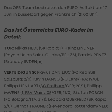
Das ÖFB-Team bestreitet den EURO-Auftakt am 17.
Juni in Düsseldorf gegen
Frankreich
(21:00 Uhr).
Das ist Österreichs EURO-Kader im
Detail:
TOR:
Niklas HEDL (SK Rapid; 1), Heinz LINDNER
(Royale Union Saint-Gilloise/BEL; 36), Patrick PENTZ
(Bröndby IF/DEN; 6)
VERTEIDIGUNG:
Flavius DANILIUC (
FC Red Bull
Salzburg
; 2/0), Kevin DANSO (RC Lens/FRA; 19/0),
Philipp LIENHART (
SC Freiburg
/GER; 20/1), Phillipp
MWENE (
1. FSV Mainz 05
/GER; 11/0), Stefan POSCH
(FC Bologna/ITA; 31/1), Leopold QUERFELD (SK Rapid;
2/0), Gernot TRAUNER (Feyenoord Rotterdam/NED;