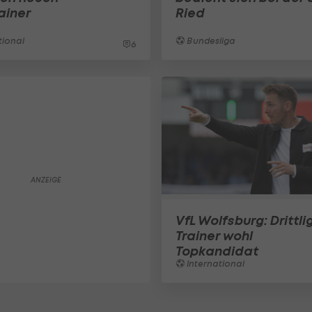
ainer
Ried
tional
Bundesliga
6
VfL Wolfsburg: Drittli
Trainer wohl
Topkandidat
International