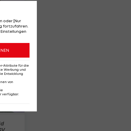
n oder [Nur
 fortzufahren.
 Einstellungen
4
ONEN
Attribute für die
erte Werbung und
ie Entwicklung
nnen von
ie
r verfügbar
:
id
SV