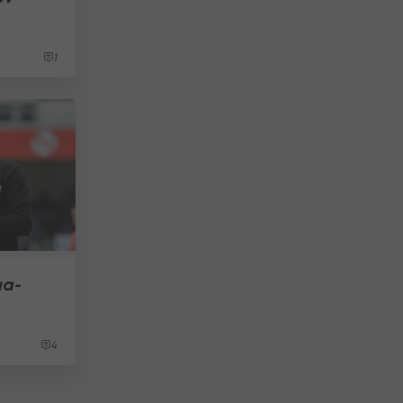
1
ga-
4