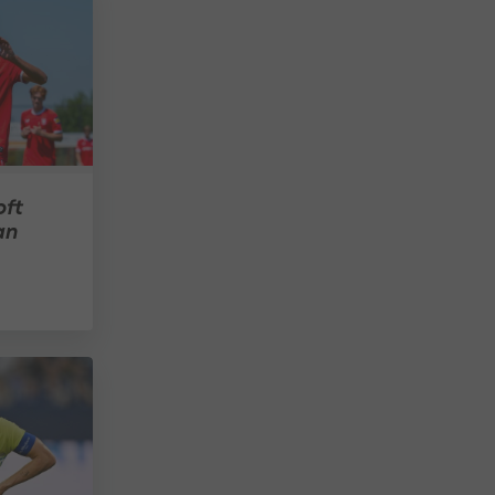
pft
an