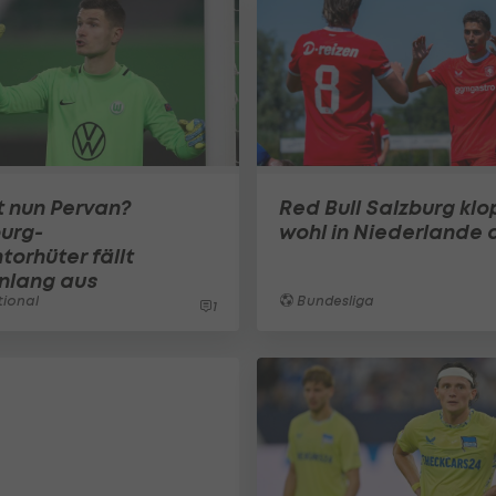
t nun Pervan?
Red Bull Salzburg klo
urg-
wohl in Niederlande 
orhüter fällt
nlang aus
tional
Bundesliga
1