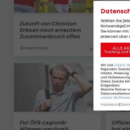
Datensc
Wählen Sie [Al
Zukunft von Christian
Notwendige] im
Eriksen nach erneutem
Sie können mit 
Zusammenbruch offen
jederzeit über 
ALLE AK
International
4
Tracking und 
Wir und
unsere
18
folgenden Zweck
Inhalte, Messung 
und Verbesserun
Diese Zwecke kö
Endgeräten
.
Manche Partner v
Datenverarbeitung
unsere
186
Partne
Impressum
|
Datens
Fix! ÖFB-Legionär
Offizie
Wimmer wechselt
hat ei