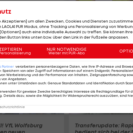
hutz
le Akzeptieren] um allen Zwecken, Cookies und Diensten zuzustimme
Als Nachfolger von
 LAOLA1 PUR Modus, ohne Tracking uns Peronsalisierung von Werbung
Wimmer! Wolfsburg
[Optionen] auch eine individuelle Auswahl zu treffen. Sie können Ihre
verpflichtet Hertha-
den Button links unten bzw. über den Link in der Fußzeile anpassen.
Kapitän
ZEPTIEREN
NUR NOTWENDIGE
International
OPTI
Personalisierung
Weiter mit PUR-Abo
6
Partner
verarbeiten personenbezogene Daten, wie Ihre IP-Adresse und Browser-
e
:
Speichern von oder Zugriff auf Informationen auf einem Endgerät; Personalisi
von Werbeleistung und der Performance von Inhalten, Zielgruppenforschung sow
g von Angeboten
.
nnen unter Umständen auch
:
Genaue Standortdaten und Identifikation durch Sca
erwenden für gewisse Zwecke berechtigtes Interesse als Rechtsgrundlage für d
. Details dazu, sowie die Möglichkeit Ihr Widerspruchsrecht auszuüben, sind hie
r
chutzrichtlinie
ll! VfL Wolfsburg
Transferupdate: Rap
nen neuen
bedient sich bei der 