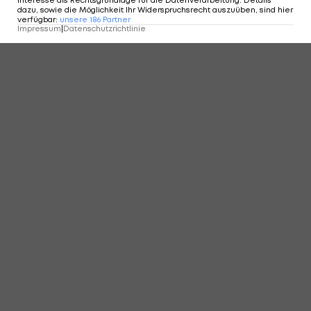
KOMMENTARE
dazu, sowie die Möglichkeit Ihr Widerspruchsrecht auszuüben, sind hier
verfügbar
:
unsere
186
Partner
Impressum
|
Datenschutzrichtlinie