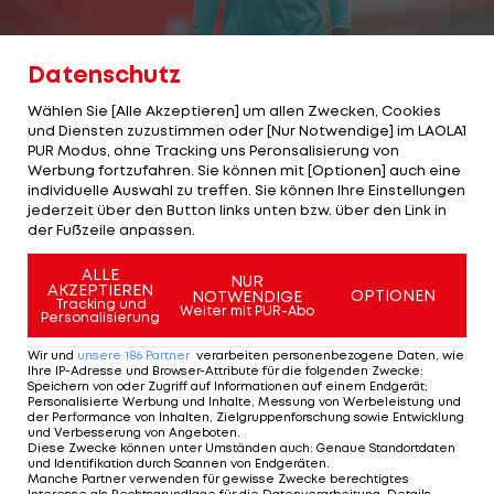
Datenschutz
2/27
Wählen Sie [Alle Akzeptieren] um allen Zwecken, Cookies
Niklas Hedl
und Diensten zuzustimmen oder [Nur Notwendige] im LAOLA1
PUR Modus, ohne Tracking uns Peronsalisierung von
Werbung fortzufahren. Sie können mit [Optionen] auch eine
Alter:
23
individuelle Auswahl zu treffen. Sie können Ihre Einstellungen
jederzeit über den Button links unten bzw. über den Link in
Klub:
SK Rapid (AUT)
der Fußzeile anpassen.
Position:
ALLE
Tor
NUR
AKZEPTIEREN
OPTIONEN
NOTWENDIGE
Tracking und
Weiter mit PUR-Abo
Personalisierung
Länderspiele:
1
Wir und
unsere
186
Partner
verarbeiten personenbezogene Daten, wie
Ihre IP-Adresse und Browser-Attribute für die folgenden Zwecke
:
Speichern von oder Zugriff auf Informationen auf einem Endgerät;
Personalisierte Werbung und Inhalte, Messung von Werbeleistung und
2 VON 27
der Performance von Inhalten, Zielgruppenforschung sowie Entwicklung
und Verbesserung von Angeboten
.
Diese Zwecke können unter Umständen auch
:
Genaue Standortdaten
und Identifikation durch Scannen von Endgeräten
.
Manche Partner verwenden für gewisse Zwecke berechtigtes
Interesse als Rechtsgrundlage für die Datenverarbeitung. Details