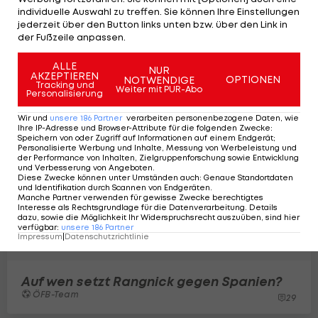
Zeiten
individuelle Auswahl zu treffen. Sie können Ihre Einstellungen
International
jederzeit über den Button links unten bzw. über den Link in
26
der Fußzeile anpassen.
ALLE
NUR
AKZEPTIEREN
OPTIONEN
NOTWENDIGE
Tracking und
Weiter mit PUR-Abo
Personalisierung
Wir und
unsere
186
Partner
verarbeiten personenbezogene Daten, wie
Ihre IP-Adresse und Browser-Attribute für die folgenden Zwecke
:
Speichern von oder Zugriff auf Informationen auf einem Endgerät;
Personalisierte Werbung und Inhalte, Messung von Werbeleistung und
der Performance von Inhalten, Zielgruppenforschung sowie Entwicklung
und Verbesserung von Angeboten
.
Diese Zwecke können unter Umständen auch
:
Genaue Standortdaten
und Identifikation durch Scannen von Endgeräten
.
Manche Partner verwenden für gewisse Zwecke berechtigtes
Interesse als Rechtsgrundlage für die Datenverarbeitung. Details
dazu, sowie die Möglichkeit Ihr Widerspruchsrecht auszuüben, sind hier
verfügbar
:
unsere
186
Partner
Impressum
|
Datenschutzrichtlinie
Auf wen setzt Rangnick gegen Spanien?
ÖFB-Team
29