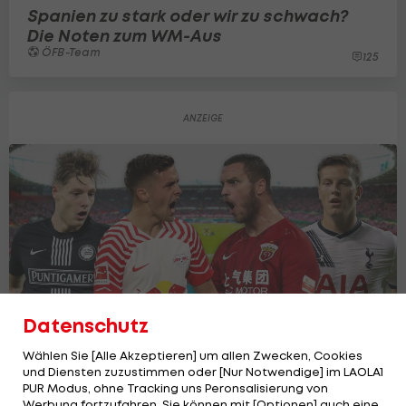
Spanien zu stark oder wir zu schwach?
Die Noten zum WM-Aus
ÖFB-Team
125
Datenschutz
Wählen Sie [Alle Akzeptieren] um allen Zwecken, Cookies
und Diensten zuzustimmen oder [Nur Notwendige] im LAOLA1
PUR Modus, ohne Tracking uns Peronsalisierung von
Die 50 teuersten ÖFB-Transfers aller
Werbung fortzufahren. Sie können mit [Optionen] auch eine