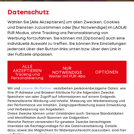
Datenschutz
Wählen Sie [Alle Akzeptieren] um allen Zwecken, Cookies
1/27
Foto: GEPA
und Diensten zuzustimmen oder [Nur Notwendige] im LAOLA1
PUR Modus, ohne Tracking uns Peronsalisierung von
Der ÖFB-Kader für die EURO 2024 steht fest.
Werbung fortzufahren. Sie können mit [Optionen] auch eine
individuelle Auswahl zu treffen. Sie können Ihre Einstellungen
jederzeit über den Button links unten bzw. über den Link in
Tobias Lawal, Stefan Lainer und Thierno Ballo
der Fußzeile anpassen.
haben den finalen Cut nicht geschafft.
ALLE
NUR
AKZEPTIEREN
Diese 26 Spieler fahren zur EM:
OPTIONEN
NOTWENDIGE
Tracking und
Weiter mit PUR-Abo
Personalisierung
Wir und
unsere
186
Partner
verarbeiten personenbezogene Daten, wie
Ihre IP-Adresse und Browser-Attribute für die folgenden Zwecke
:
1 VON 27
Speichern von oder Zugriff auf Informationen auf einem Endgerät;
Personalisierte Werbung und Inhalte, Messung von Werbeleistung und
der Performance von Inhalten, Zielgruppenforschung sowie Entwicklung
und Verbesserung von Angeboten
.
Diese Zwecke können unter Umständen auch
:
Genaue Standortdaten
und Identifikation durch Scannen von Endgeräten
.
KOMMENTARE
Manche Partner verwenden für gewisse Zwecke berechtigtes
Interesse als Rechtsgrundlage für die Datenverarbeitung. Details
dazu, sowie die Möglichkeit Ihr Widerspruchsrecht auszuüben, sind hier