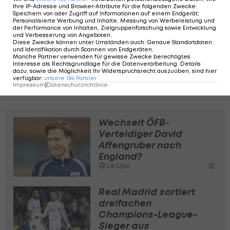
Ihre IP-Adresse und Browser-Attribute für die folgenden Zwecke
:
Speichern von oder Zugriff auf Informationen auf einem Endgerät;
Personalisierte Werbung und Inhalte, Messung von Werbeleistung und
👋 Welcome, Dumfries! 👋
der Performance von Inhalten, Zielgruppenforschung sowie Entwicklung
und Verbesserung von Angeboten
.
pic.twitter.com/wvy5bxUeyd
Diese Zwecke können unter Umständen auch
:
Genaue Standortdaten
und Identifikation durch Scannen von Endgeräten
.
— Real Madrid C.F. 🇬🇧🇺🇸
Manche Partner verwenden für gewisse Zwecke berechtigtes
Interesse als Rechtsgrundlage für die Datenverarbeitung. Details
(@realmadriden)
July 5, 2026
dazu, sowie die Möglichkeit Ihr Widerspruchsrecht auszuüben, sind hier
verfügbar
:
unsere
186
Partner
Impressum
|
Datenschutzrichtlinie
Wechselt ÖFB-
Verteidiger David
Affengruber nach
England?
La Liga
Real Madrid sortiert
dreifachen
Champions-League-
Sieger aus