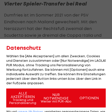
Vierter Spieler-Transfer bei Real
Dumfries ist im Sommer 2021 von der PSV
Eindhoven nach Mailand gewechselt. Mit den
Nerazzurri hat der Rechtsfuß zweimal den
Scudetto sowie je dreimal die Coppa Italia und
die Supercoppa Italiana gewonnen.
Datenschutz
Insgesamt ist der Niederländer 207 Mal für Inter
Wählen Sie [Alle Akzeptieren] um allen Zwecken, Cookies
aufgelaufen und hat dabei 27 Tore erzielt sowie
und Diensten zuzustimmen oder [Nur Notwendige] im LAOLA1
PUR Modus, ohne Tracking uns Peronsalisierung von
28 Treffer vorbereitet.
Werbung fortzufahren. Sie können mit [Optionen] auch eine
individuelle Auswahl zu treffen. Sie können Ihre Einstellungen
Für Real ist es bereits der vierte Spieler-
jederzeit über den Button links unten bzw. über den Link in
der Fußzeile anpassen.
Neuzugang in diesem Transfersommer: Zuvor
haben bereits Marc Cucurella, Ibrahima Konate
ALLE
NUR
AKZEPTIEREN
und
Bernardo
Silva bei den Königlichen
OPTIONEN
NOTWENDIGE
Tracking und
Weiter mit PUR-Abo
Personalisierung
unterschrieben.
Wir und
unsere
186
Partner
verarbeiten personenbezogene Daten, wie