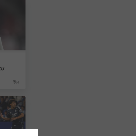
zu
14