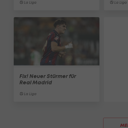
La Liga
La Liga
Fix! Neuer Stürmer für
Real Madrid
La Liga
ME