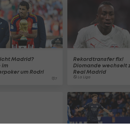
icht Madrid?
Rekordtransfer fix!
 im
Diomande wechselt 
erpoker um Rodri
Real Madrid
La Liga
7