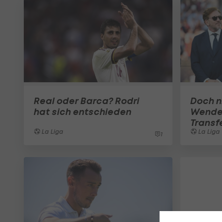
Real oder Barca? Rodri
Doch n
hat sich entschieden
Wende
Transf
La Liga
La Liga
1