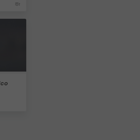
1
ico