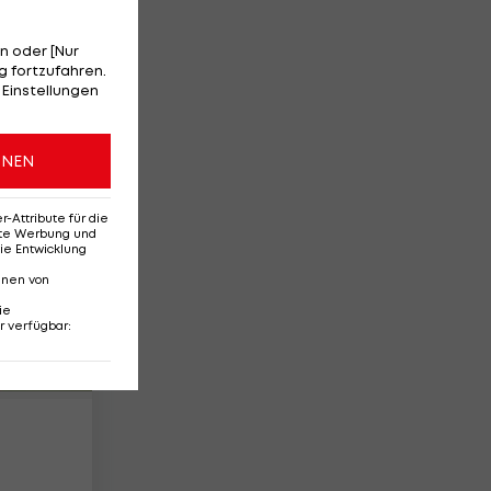
n oder [Nur
 fortzufahren.
wei
 Einstellungen
8
ONEN
Attribute für die
erte Werbung und
ie Entwicklung
nnen von
ie
r verfügbar
: