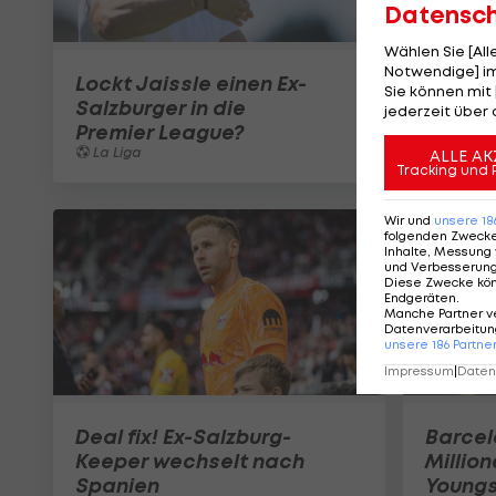
Datensc
Wählen Sie [Al
Notwendige] im
Lockt Jaissle einen Ex-
Sie können mit 
Salzburger in die
jederzeit über 
Premier League?
La Liga
ALLE AK
Tracking und 
Wir und
unsere
18
folgenden Zweck
Inhalte, Messung 
und Verbesserun
Diese Zwecke kö
Endgeräten
.
Manche Partner v
Datenverarbeitung
unsere
186
Partne
Impressum
|
Datens
Deal fix! Ex-Salzburg-
Barcel
Keeper wechselt nach
Million
Spanien
Youngs