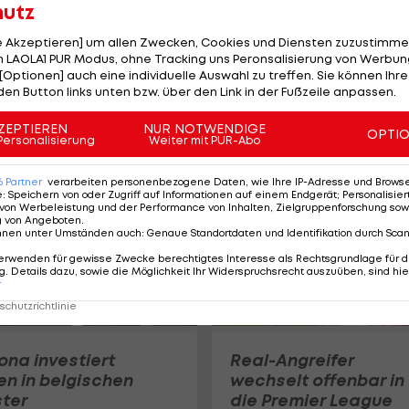
hutz
le Akzeptieren] um allen Zwecken, Cookies und Diensten zuzustimme
 LAOLA1 PUR Modus, ohne Tracking uns Peronsalisierung von Werbung
Ex-Real Coach holt z
[Optionen] auch eine individuelle Auswahl zu treffen. Sie können Ihre
Youngsters
den Button links unten bzw. über den Link in der Fußzeile anpassen.
La Liga
ZEPTIEREN
NUR NOTWENDIGE
OPTI
Personalisierung
Weiter mit PUR-Abo
6
Partner
verarbeiten personenbezogene Daten, wie Ihre IP-Adresse und Browser-
e
:
Speichern von oder Zugriff auf Informationen auf einem Endgerät; Personalisi
von Werbeleistung und der Performance von Inhalten, Zielgruppenforschung sow
g von Angeboten
.
nnen unter Umständen auch
:
Genaue Standortdaten und Identifikation durch Sca
erwenden für gewisse Zwecke berechtigtes Interesse als Rechtsgrundlage für d
. Details dazu, sowie die Möglichkeit Ihr Widerspruchsrecht auszuüben, sind hie
r
chutzrichtlinie
ona investiert
Real-Angreifer
en in belgischen
wechselt offenbar in
ter
die Premier League