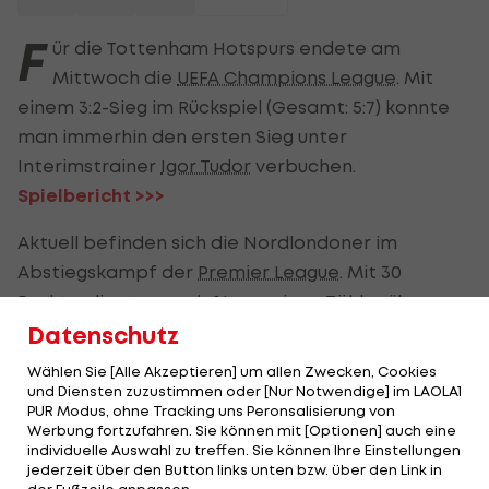
F
ür die Tottenham Hotspurs endete am
Mittwoch die
UEFA Champions League
. Mit
einem 3:2-Sieg im Rückspiel (Gesamt: 5:7) konnte
man immerhin den ersten Sieg unter
Interimstrainer
Igor Tudor
verbuchen.
Spielbericht >>>
Aktuell befinden sich die Nordlondoner im
Abstiegskampf der
Premier League
. Mit 30
Punkten liegt man als 16. nur einen Zähler über
dem Strich.
Die Tabelle >>>
Datenschutz
Wählen Sie [Alle Akzeptieren] um allen Zwecken, Cookies
und Diensten zuzustimmen oder [Nur Notwendige] im LAOLA1
Jetzt oder im Sommer?
PUR Modus, ohne Tracking uns Peronsalisierung von
Werbung fortzufahren. Sie können mit [Optionen] auch eine
Entsprechend könnte es, sollten sich nicht bald
individuelle Auswahl zu treffen. Sie können Ihre Einstellungen
jederzeit über den Button links unten bzw. über den Link in
Erfolge einstellen, auch für
Igor Tudor
eng werden.