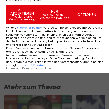
der Fußzeile anpassen.
Laut Transferinsider Rudy Galetti hat sich der Klub
ALLE
jetzt bei einem Österreicher erkundigt.
Adi Hütter
NUR
AKZEPTIEREN
OPTIONEN
NOTWENDIGE
Tracking und
sei ernsthafter Kandidat auf die Nachfolge des
Weiter mit PUR-Abo
Personalisierung
Kroaten, er könnte sowohl mitten in der Saison als
Wir und
unsere
186
Partner
verarbeiten personenbezogene Daten, wie
auch zum Sommer Thema werden.
Ihre IP-Adresse und Browser-Attribute für die folgenden Zwecke
:
Speichern von oder Zugriff auf Informationen auf einem Endgerät;
Personalisierte Werbung und Inhalte, Messung von Werbeleistung und
Der Vorarlberger ist seit Oktober 2025 ohne Klub.
der Performance von Inhalten, Zielgruppenforschung sowie Entwicklung
und Verbesserung von Angeboten
.
Hütter coachte mit
Eintracht Frankfurt
,
Borussia
Diese Zwecke können unter Umständen auch
:
Genaue Standortdaten
und Identifikation durch Scannen von Endgeräten
.
Mönchengladbach
und
AS Monaco
bereits drei
Manche Partner verwenden für gewisse Zwecke berechtigtes
Interesse als Rechtsgrundlage für die Datenverarbeitung. Details
Teams aus Topligen. Die
Premier League
ist, wie er
dazu, sowie die Möglichkeit Ihr Widerspruchsrecht auszuüben, sind hier
verfügbar
:
unsere
186
Partner
selbst sagt,
sein Wunschziel >>>
Impressum
|
Datenschutzrichtlinie
Mehr zum Thema