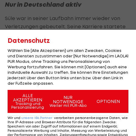
Nur in Deutschland aktiv
Süle war in seiner Laufbahn immer wieder von
Verletzungen gebeutelt. Seine Karriere startete
er bei der TSG Hoffenheim, ehe er im Sommer
Datenschutz
2017 für 20 Millionen Euro zum
FC Bayern München
wechselte. Für den deutschen Rekordmeister
Wählen Sie [Alle Akzeptieren] um allen Zwecken, Cookies
und Diensten zuzustimmen oder [Nur Notwendige] im LAOLA1
absolvierte Süle 171 Spiele.
PUR Modus, ohne Tracking uns Peronsalisierung von
Werbung fortzufahren. Sie können mit [Optionen] auch eine
Im Sommer 2022 zog es ihn ablösefrei zu
individuelle Auswahl zu treffen. Sie können Ihre Einstellungen
jederzeit über den Button links unten bzw. über den Link in
"Schwarz-Gelb". Für den Klub der beiden ÖFB-
der Fußzeile anpassen.
Legionäre
Marcel Sabitzer
und Carney
ALLE
Chukwuemeka machte der Innenverteidiger
NUR
AKZEPTIEREN
OPTIONEN
NOTWENDIGE
Tracking und
insgesamt 110 Partien. Für das
DFB-Team
lief er 49
Weiter mit PUR-Abo
Personalisierung
Mal auf.
Wir und
unsere
186
Partner
verarbeiten personenbezogene Daten, wie
Ihre IP-Adresse und Browser-Attribute für die folgenden Zwecke
:
Jetzt geht es für Süle im Amateur-Bereich weiter:
Speichern von oder Zugriff auf Informationen auf einem Endgerät;
Personalisierte Werbung und Inhalte, Messung von Werbeleistung und
"Nach 13 Jahren Profifußball ist es für mich ein
der Performance von Inhalten, Zielgruppenforschung sowie Entwicklung