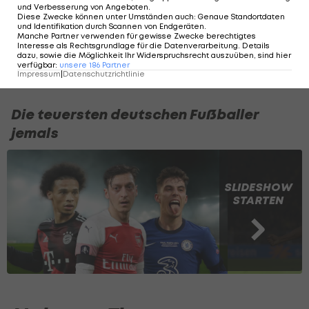
und Verbesserung von Angeboten
.
absolutes Geschenk, mit meinen Kumpels auf
Diese Zwecke können unter Umständen auch
:
Genaue Standortdaten
und Identifikation durch Scannen von Endgeräten
.
dem Platz stehen zu dürfen und die Freude an
Manche Partner verwenden für gewisse Zwecke berechtigtes
Interesse als Rechtsgrundlage für die Datenverarbeitung. Details
diesem wundervollen Sport noch einmal in vollen
dazu, sowie die Möglichkeit Ihr Widerspruchsrecht auszuüben, sind hier
verfügbar
:
unsere
186
Partner
Zügen genießen zu können."
Impressum
|
Datenschutzrichtlinie
Die teuersten deutschen Fußballer
jemals
SLIDESHOW
STARTEN