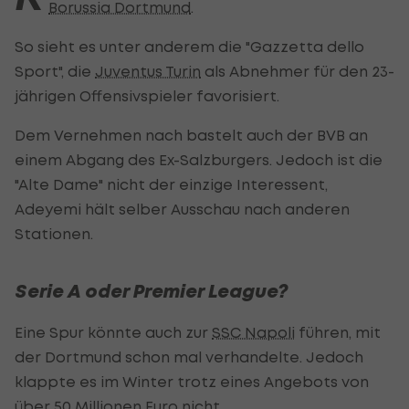
Borussia Dortmund
.
So sieht es unter anderem die "Gazzetta dello
Sport", die
Juventus Turin
als Abnehmer für den 23-
jährigen Offensivspieler favorisiert.
Dem Vernehmen nach bastelt auch der BVB an
einem Abgang des Ex-Salzburgers. Jedoch ist die
"Alte Dame" nicht der einzige Interessent,
Adeyemi hält selber Ausschau nach anderen
Stationen.
Serie A oder Premier League?
Eine Spur könnte auch zur
SSC Napoli
führen, mit
der Dortmund schon mal verhandelte. Jedoch
klappte es im Winter trotz eines Angebots von
über 50 Millionen Euro nicht.