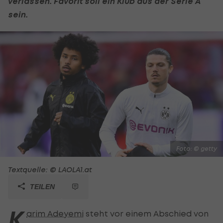
verlassen. Favorit soll ein Klub aus der
Serie A
sein.
Foto: © getty
Textquelle: © LAOLA1.at
TEILEN
K
arim Adeyemi
steht vor einem Abschied von