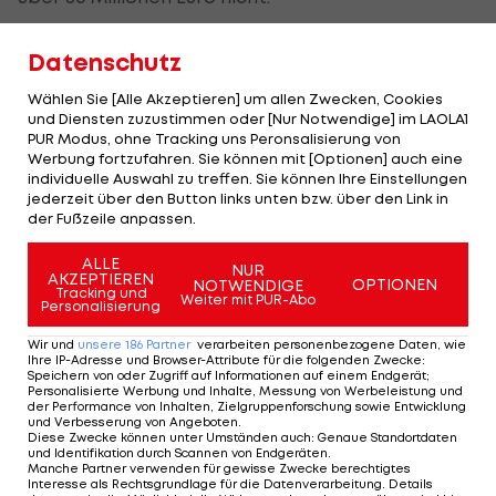
Dem Bericht zufolge sei der BVB nun bereit,
Datenschutz
Adeyemi für eine Ablösesumme zwischen 45 und
Wählen Sie [Alle Akzeptieren] um allen Zwecken, Cookies
50 Millionen Euro ziehen zu lassen. Auch
AC Milan
und Diensten zuzustimmen oder [Nur Notwendige] im LAOLA1
wird als Interessent genannt.
PUR Modus, ohne Tracking uns Peronsalisierung von
Werbung fortzufahren. Sie können mit [Optionen] auch eine
individuelle Auswahl zu treffen. Sie können Ihre Einstellungen
Ein anderes Ziel könnte auch die
Premier League
jederzeit über den Button links unten bzw. über den Link in
sein. Nach Sky-Informationen haben Chelsea und
der Fußzeile anpassen.
Newcastle bereits Ende Mai nach Adeyemi
ALLE
Ausschau gehalten.
NUR
AKZEPTIEREN
OPTIONEN
NOTWENDIGE
Tracking und
Weiter mit PUR-Abo
Personalisierung
Der achtfache DFB-Nationalspieler wechselte im
Wir und
unsere
186
Partner
verarbeiten personenbezogene Daten, wie
Sommer 2022 für 30 Millionen Euro von Salzburg
Ihre IP-Adresse und Browser-Attribute für die folgenden Zwecke
:
nach Dortmund. Während seiner Zeit beim BVB
Speichern von oder Zugriff auf Informationen auf einem Endgerät;
Personalisierte Werbung und Inhalte, Messung von Werbeleistung und
kämpfte der Flügelspieler mit
der Performance von Inhalten, Zielgruppenforschung sowie Entwicklung
und Verbesserung von Angeboten
.
Verletzungsproblemen.
Diese Zwecke können unter Umständen auch
:
Genaue Standortdaten
und Identifikation durch Scannen von Endgeräten
.
Manche Partner verwenden für gewisse Zwecke berechtigtes
Bis dato kam Adeyemi auf 107 Pflichtspiele, in
Interesse als Rechtsgrundlage für die Datenverarbeitung. Details