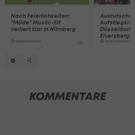
Nach Feierlichkeiten:
Ausrutscher
"Müde" Muslic-Elf
Aufstiegsre
verliert klar in Nürnberg
Düsseldorf 
Elversberg
International
International
5
KOMMENTARE