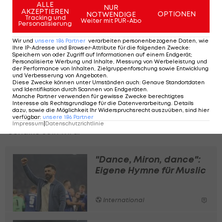
Er selbst hofft, dass der Austro-Bosnier dem Klub
ALLE
NUR
AKZEPTIEREN
OPTIONEN
NOTWENDIGE
noch lange erhalten bleibt. "Natürlich hat Miron
Tracking und
Weiter mit PUR-Abo
Personalisierung
auch das Zeug dazu, noch einen größeren Klub zu
Wir und
unsere
186
Partner
verarbeiten personenbezogene Daten, wie
trainieren. Ich vertraue aber darauf, dass er weiß,
Ihre IP-Adresse und Browser-Attribute für die folgenden Zwecke
:
Speichern von oder Zugriff auf Informationen auf einem Endgerät;
dass wir ihn auf Schalke brauchen. Der
Personalisierte Werbung und Inhalte, Messung von Werbeleistung und
gemeinsame Weg soll erst einmal weitergehen",
der Performance von Inhalten, Zielgruppenforschung sowie Entwicklung
und Verbesserung von Angeboten
.
betont Rakitic.
Diese Zwecke können unter Umständen auch
:
Genaue Standortdaten
und Identifikation durch Scannen von Endgeräten
.
Manche Partner verwenden für gewisse Zwecke berechtigtes
Er traue ihm zwar "eine Riesen-Karriere" zu, meint
Interesse als Rechtsgrundlage für die Datenverarbeitung. Details
dazu, sowie die Möglichkeit Ihr Widerspruchsrecht auszuüben, sind hier
aber, "dass für ihn die beste Option immer
verfügbar
:
unsere
186
Partner
Impressum
|
Datenschutzrichtlinie
Schalke sein wird."
"Dance, Miron, dance":
Eigene Hymne für Muslic
International