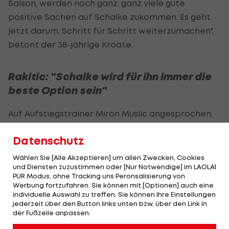
Saison, werden noch ganz, ganz viele gute
positive Sachen auf Schalke zukommen. Es geht
jetzt darum, Schritt für Schritt weiterzumachen",
betont der 38-jährige Kroate.
Rakitic: "Schalke wird für ihn immer die
beste Option sein"
Auf Aufstiegstrainer Miron Muslic angesprochen,
gerät der Ex-Barca-Star ins Schwärmen:
Datenschutz
"Glückwunsch an Miron zum Aufstieg. Ich bin ein
riesengroßer Fan von ihm. Die Art und Weise, wie
Wählen Sie [Alle Akzeptieren] um allen Zwecken, Cookies
und Diensten zuzustimmen oder [Nur Notwendige] im LAOLA1
er das gemacht hat, wie er das lebt, wie er seine
PUR Modus, ohne Tracking uns Peronsalisierung von
Jungs hinter sich hat - da kann ich nur sagen:
Werbung fortzufahren. Sie können mit [Optionen] auch eine
individuelle Auswahl zu treffen. Sie können Ihre Einstellungen
Chapeau. Das ist unfassbar wichtig. Das zeigt,
jederzeit über den Button links unten bzw. über den Link in
dass da richtig gearbeitet wird."
der Fußzeile anpassen.