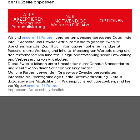
der Fußzeile anpassen.
KOMMENTARE
ALLE
NUR
AKZEPTIEREN
OPTIONEN
NOTWENDIGE
Tracking und
Weiter mit PUR-Abo
Personalisierung
Wir und
unsere
186
Partner
verarbeiten personenbezogene Daten, wie
Ihre IP-Adresse und Browser-Attribute für die folgenden Zwecke
:
Speichern von oder Zugriff auf Informationen auf einem Endgerät;
Personalisierte Werbung und Inhalte, Messung von Werbeleistung und
der Performance von Inhalten, Zielgruppenforschung sowie Entwicklung
und Verbesserung von Angeboten
.
Diese Zwecke können unter Umständen auch
:
Genaue Standortdaten
und Identifikation durch Scannen von Endgeräten
.
Manche Partner verwenden für gewisse Zwecke berechtigtes
Interesse als Rechtsgrundlage für die Datenverarbeitung. Details
dazu, sowie die Möglichkeit Ihr Widerspruchsrecht auszuüben, sind hier
verfügbar
:
unsere
186
Partner
Impressum
|
Datenschutzrichtlinie