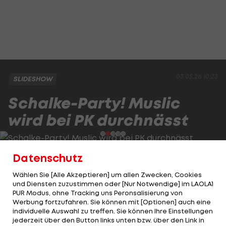
03.05.26 10:23
SLIDESHOW
Schalke-Party! Muslic
wird bei PK durchnässt
2/10
Foto: GETTY
Datenschutz
Wählen Sie [Alle Akzeptieren] um allen Zwecken, Cookies
und Diensten zuzustimmen oder [Nur Notwendige] im LAOLA1
2 VON 10
PUR Modus, ohne Tracking uns Peronsalisierung von
Werbung fortzufahren. Sie können mit [Optionen] auch eine
individuelle Auswahl zu treffen. Sie können Ihre Einstellungen
jederzeit über den Button links unten bzw. über den Link in