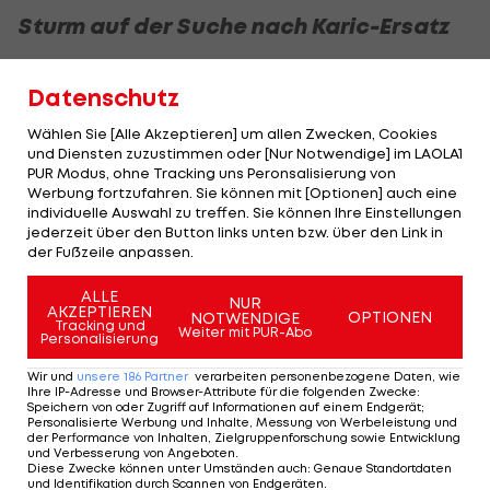
Sturm auf der Suche nach Karic-Ersatz
Bereits seit April sollen die Grazer an dem 20-
Datenschutz
jährigen Linksverteidiger Lewicki dran sein und in
Kürze ein offizielles Angebot abgeben.
Wählen Sie [Alle Akzeptieren] um allen Zwecken, Cookies
und Diensten zuzustimmen oder [Nur Notwendige] im LAOLA1
PUR Modus, ohne Tracking uns Peronsalisierung von
Vor wenigen Tagen wurden die Steirer bereits mit
Werbung fortzufahren. Sie können mit [Optionen] auch eine
Außenverteidiger Jakub Krzyzanowski von Wisla
individuelle Auswahl zu treffen. Sie können Ihre Einstellungen
jederzeit über den Button links unten bzw. über den Link in
Krakau in Verbindung gebracht (
hier nachlesen
der Fußzeile anpassen.
>>>
).
ALLE
NUR
AKZEPTIEREN
Bekanntlich hat Linksverteidiger
Emir Karic Sturm
OPTIONEN
NOTWENDIGE
Tracking und
Weiter mit PUR-Abo
Personalisierung
im Sommer in Richtung MLS verlassen
.
Wir und
unsere
186
Partner
verarbeiten personenbezogene Daten, wie
Ihre IP-Adresse und Browser-Attribute für die folgenden Zwecke
:
Speichern von oder Zugriff auf Informationen auf einem Endgerät;
Zum Stammspieler entwickelt
Personalisierte Werbung und Inhalte, Messung von Werbeleistung und
der Performance von Inhalten, Zielgruppenforschung sowie Entwicklung
und Verbesserung von Angeboten
.
Auch die Go Ahead Eagles aus der Eredivisie sollen
Diese Zwecke können unter Umständen auch
:
Genaue Standortdaten
und Identifikation durch Scannen von Endgeräten
.