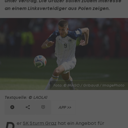
unter Vertrag. Die Grazer sollen zudem Interesse
an einem Linksverteidiger aus Polen zeigen.
Foto: © IMAGO / Gribaudi / ImagePhoto
Textquelle: © LAOLA1
APP >>
D
er
SK Sturm Graz
hat ein Angebot für