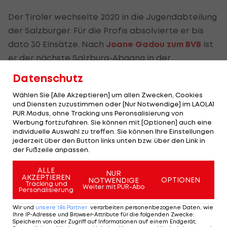
Der Tiroler wechselte 2020 in die Jugendabteilung
der Salzburger. Für die Profis absolvierte er bis
dato 30 Einsätze. Nach
Joane Gadou zum BVB
ist
er der nächste Salzburg-Abgang in der
Abwehrzentrale.
Datenschutz
"Der Sprung in die
Premier League
ist für Jannik
Wählen Sie [Alle Akzeptieren] um allen Zwecken, Cookies
und Diensten zuzustimmen oder [Nur Notwendige] im LAOLA1
ein besonderer und großartiger nächster
PUR Modus, ohne Tracking uns Peronsalisierung von
Karriereschritt. Er hat sich bei uns über die Jahre
Werbung fortzufahren. Sie können mit [Optionen] auch eine
individuelle Auswahl zu treffen. Sie können Ihre Einstellungen
sehr gut entwickelt und bringt mit seiner
jederzeit über den Button links unten bzw. über den Link in
Robustheit gute Voraussetzungen mit, um sich
der Fußzeile anpassen.
auch in England durchzusetzen", so Sportchef
ALLE
NUR
Marcus Mann
.
AKZEPTIEREN
OPTIONEN
NOTWENDIGE
Tracking und
Weiter mit PUR-Abo
Personalisierung
Berichten zufolge fließt eine hohe Millionen-
Wir und
unsere
186
Partner
verarbeiten personenbezogene Daten, wie
Summe in die Mozartstadt >>>
Ihre IP-Adresse und Browser-Attribute für die folgenden Zwecke
:
Speichern von oder Zugriff auf Informationen auf einem Endgerät;