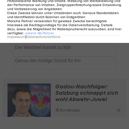
Personalisierte Werbung und Inhalte, Messung von Werbeleistung und
der Performance von Inhalten, Zielgruppenforschung sowie Entwicklung
und Verbesserung von Angeboten
.
Diese Zwecke können unter Umständen auch
:
Genaue Standortdaten
und Identifikation durch Scannen von Endgeräten
.
Manche Partner verwenden für gewisse Zwecke berechtigtes
Interesse als Rechtsgrundlage für die Datenverarbeitung. Details
dazu, sowie die Möglichkeit Ihr Widerspruchsrecht auszuüben, sind hier
verfügbar
:
unsere
186
Partner
Impressum
|
Datenschutzrichtlinie
Gadou-Nachfolger:
Salzburg schnappt sich
wohl Abwehr-Juwel
Bundesliga