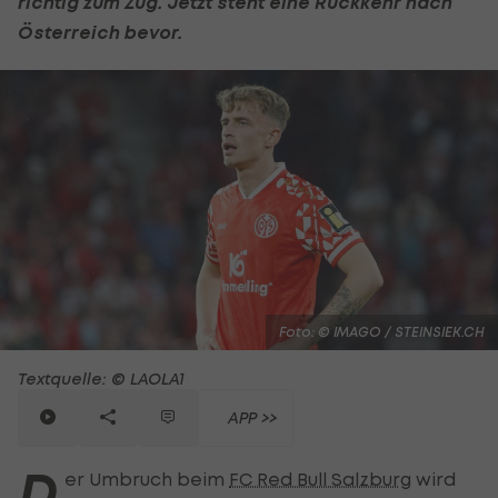
richtig zum Zug. Jetzt steht eine Rückkehr nach
Österreich bevor.
Foto: © IMAGO / STEINSIEK.CH
Textquelle: © LAOLA1
APP >>
D
er Umbruch beim
FC Red Bull Salzburg
wird