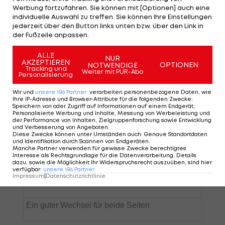
kam dabei jedoch meist nur von der Bank.
Werbung fortzufahren. Sie können mit [Optionen] auch eine
individuelle Auswahl zu treffen. Sie können Ihre Einstellungen
Insgesamt machte er für den Klub der beiden
jederzeit über den Button links unten bzw. über den Link in
ÖFB-WM-Fahrer
Stefan Posch
und Philipp Mwene
der Fußzeile anpassen.
45 Pflichtspiele.
ALLE
NUR
AKZEPTIEREN
OPTIONEN
NOTWENDIGE
Mainz hingegen arbeitet an einem fixen Deal
Tracking und
Weiter mit PUR-Abo
Personalisierung
eines anderen Österreichers >>>
Wir und
unsere
186
Partner
verarbeiten personenbezogene Daten, wie
Ihre IP-Adresse und Browser-Attribute für die folgenden Zwecke
:
Speichern von oder Zugriff auf Informationen auf einem Endgerät;
Personalisierte Werbung und Inhalte, Messung von Werbeleistung und
der Performance von Inhalten, Zielgruppenforschung sowie Entwicklung
und Verbesserung von Angeboten
.
Diese Zwecke können unter Umständen auch
:
Genaue Standortdaten
und Identifikation durch Scannen von Endgeräten
.
Manche Partner verwenden für gewisse Zwecke berechtigtes
Interesse als Rechtsgrundlage für die Datenverarbeitung. Details
dazu, sowie die Möglichkeit Ihr Widerspruchsrecht auszuüben, sind hier
verfügbar
:
unsere
186
Partner
Impressum
|
Datenschutzrichtlinie