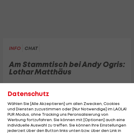
INFO
CHAT
Am Stammtisch bei Andy Ogris:
Lothar Matthäus
Am Stammtisch bei Andy Ogris spricht der
Datenschutz
deutsche Weltmeister über Österreichs WM-
Chancen, Konrad Laimer, das DFB-Team – und
Wählen Sie [Alle Akzeptieren] um allen Zwecken, Cookies
und Diensten zuzustimmen oder [Nur Notwendige] im LAOLA1
erinnert sich mit kuriosen Anekdoten an seine
PUR Modus, ohne Tracking uns Peronsalisierung von
Zeit bei Rapid und Red Bull Salzburg.
Werbung fortzufahren. Sie können mit [Optionen] auch eine
individuelle Auswahl zu treffen. Sie können Ihre Einstellungen
jederzeit über den Button links unten bzw. über den Link in