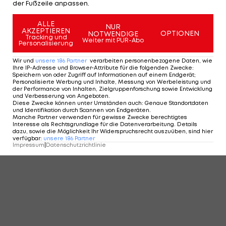
der Fußzeile anpassen.
ALLE
NUR
AKZEPTIEREN
OPTIONEN
NOTWENDIGE
Tracking und
Weiter mit PUR-Abo
Personalisierung
Wir und
unsere
186
Partner
verarbeiten personenbezogene Daten, wie
Ihre IP-Adresse und Browser-Attribute für die folgenden Zwecke
:
Speichern von oder Zugriff auf Informationen auf einem Endgerät;
Personalisierte Werbung und Inhalte, Messung von Werbeleistung und
der Performance von Inhalten, Zielgruppenforschung sowie Entwicklung
und Verbesserung von Angeboten
.
Diese Zwecke können unter Umständen auch
:
Genaue Standortdaten
und Identifikation durch Scannen von Endgeräten
.
Manche Partner verwenden für gewisse Zwecke berechtigtes
Interesse als Rechtsgrundlage für die Datenverarbeitung. Details
dazu, sowie die Möglichkeit Ihr Widerspruchsrecht auszuüben, sind hier
verfügbar
:
unsere
186
Partner
Impressum
|
Datenschutzrichtlinie