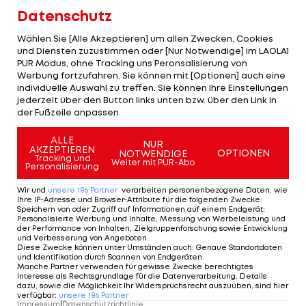
Datenschutz
Wählen Sie [Alle Akzeptieren] um allen Zwecken, Cookies
und Diensten zuzustimmen oder [Nur Notwendige] im LAOLA1
Sieh dir diesen Beitrag auf Instagram an
PUR Modus, ohne Tracking uns Peronsalisierung von
Werbung fortzufahren. Sie können mit [Optionen] auch eine
individuelle Auswahl zu treffen. Sie können Ihre Einstellungen
jederzeit über den Button links unten bzw. über den Link in
der Fußzeile anpassen.
ALLE
NUR
AKZEPTIEREN
OPTIONEN
NOTWENDIGE
Tracking und
Weiter mit PUR-Abo
Personalisierung
Wir und
unsere
186
Partner
verarbeiten personenbezogene Daten, wie
Ihre IP-Adresse und Browser-Attribute für die folgenden Zwecke
:
Speichern von oder Zugriff auf Informationen auf einem Endgerät;
Ein Beitrag geteilt von FK Austria Wien Akademie (@austriaakademie)
Personalisierte Werbung und Inhalte, Messung von Werbeleistung und
der Performance von Inhalten, Zielgruppenforschung sowie Entwicklung
und Verbesserung von Angeboten
.
Diese Zwecke können unter Umständen auch
:
Genaue Standortdaten
und Identifikation durch Scannen von Endgeräten
.
Young Violets halten
Manche Partner verwenden für gewisse Zwecke berechtigtes
Interesse als Rechtsgrundlage für die Datenverarbeitung. Details
an Erfolgstrainer Uhlig
dazu, sowie die Möglichkeit Ihr Widerspruchsrecht auszuüben, sind hier
fest
verfügbar
:
unsere
186
Partner
Impressum
|
Datenschutzrichtlinie