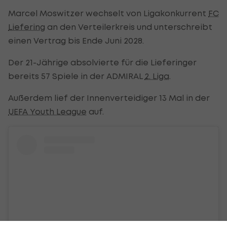
Marcel Moswitzer wechselt von Ligakonkurrent
FC
Liefering
an den Verteilerkreis und unterschreibt
einen Vertrag bis Ende Juni 2028.
Der 21-Jährige absolvierte für die Lieferinger
bereits 57 Spiele in der ADMIRAL
2. Liga
.
Außerdem lief der Innenverteidiger 13 Mal in der
UEFA Youth League
auf.