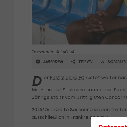
Textquelle: © LAOLA1
KOMMEN
ANHÖREN
TEILEN
D
er
First Vienna FC
rüstet weiter nac
Mit Youssouf Soukouna kommt aus Frankr
Jährige stößt vom Drittligisten Concarn
2025/26 erzielte Soukouna sieben Treffer
ausschließlich in Frankreich aktiv.