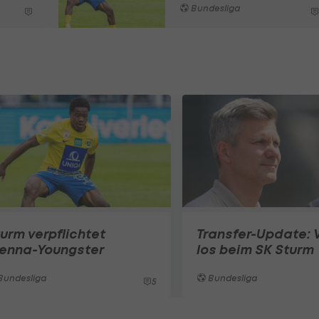
Bundesliga
urm verpflichtet
Transfer-Update: V
ienna-Youngster
los beim SK Sturm
Bundesliga
Bundesliga
5