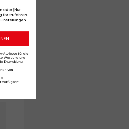
n oder [Nur
 fortzufahren.
 Einstellungen
h
ONEN
Attribute für die
erte Werbung und
ie Entwicklung
t
nnen von
ie
r verfügbar
: