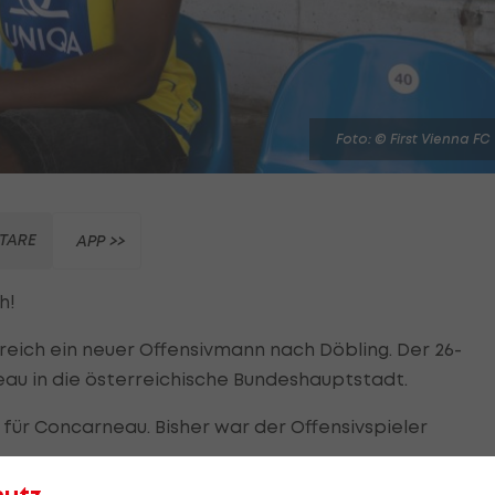
Foto: © First Vienna FC
TARE
APP >>
h!
eich ein neuer Offensivmann nach Döbling. Der 26-
eau in die österreichische Bundeshauptstadt.
 für Concarneau. Bisher war der Offensivspieler