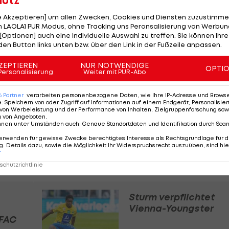
hutz
le Akzeptieren] um allen Zwecken, Cookies und Diensten zuzustimme
 LAOLA1 PUR Modus, ohne Tracking uns Peronsalisierung von Werbung
[Optionen] auch eine individuelle Auswahl zu treffen. Sie können Ihre
den Button links unten bzw. über den Link in der Fußzeile anpassen.
sein. Der Verein hat sich in den Gesprächen sehr um mic
. Für mich ist es die erste Station außerhalb
ZEPTIEREN
NUR NOTWENDIGE
OPTI
Personalisierung
Weiter mit PUR-Abo
Herausforderung und kann es kaum erwarten, mit dem
6
Partner
verarbeiten personenbezogene Daten, wie Ihre IP-Adresse und Browser-
e
:
Speichern von oder Zugriff auf Informationen auf einem Endgerät; Personalisi
von Werbeleistung und der Performance von Inhalten, Zielgruppenforschung sow
freut: "Youssouf bringt genau jene Attribute mit, nach
g von Angeboten
.
r enorme physische Wucht, ist sehr schnell und kann mi
nnen unter Umständen auch
:
Genaue Standortdaten und Identifikation durch Sca
bereiten. Durch seine Vielseitigkeit in der Offensive
erwenden für gewisse Zwecke berechtigtes Interesse als Rechtsgrundlage für d
. Details dazu, sowie die Möglichkeit Ihr Widerspruchsrecht auszuüben, sind hie
sind überzeugt, dass er mit seinem Profil sehr gut zu
r
chutzrichtlinie
Sturm verpflichtet
Vienna-Youngster
 FAC