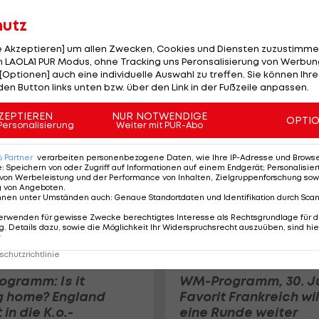
hutz
le Akzeptieren] um allen Zwecken, Cookies und Diensten zuzustimme
Mexiko setzt Lauf
 LAOLA1 PUR Modus, ohne Tracking uns Peronsalisierung von Werbung
gegen Ecuador fort: 
[Optionen] auch eine individuelle Auswahl zu treffen. Sie können Ihre
Statistiken zum Spiel
den Button links unten bzw. über den Link in der Fußzeile anpassen.
Fußball WM
ZEPTIEREN
NUR NOTWENDIGE
OPTI
Personalisierung
Weiter mit PUR-Abo
6
Partner
verarbeiten personenbezogene Daten, wie Ihre IP-Adresse und Browser-
e
:
Speichern von oder Zugriff auf Informationen auf einem Endgerät; Personalisi
von Werbeleistung und der Performance von Inhalten, Zielgruppenforschung sow
g von Angeboten
.
nnen unter Umständen auch
:
Genaue Standortdaten und Identifikation durch Sca
erwenden für gewisse Zwecke berechtigtes Interesse als Rechtsgrundlage für d
. Details dazu, sowie die Möglichkeit Ihr Widerspruchsrecht auszuüben, sind hie
r
chutzrichtlinie
gramm: Is it
WM-Programm, 30. Ju
 home? England
Favorit Frankreich wil
 in die K.o.-
eine Runde weiter