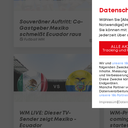
Datensc
Wählen Sie [Al
Souveräner Auftritt: Co-
Notwendige] im
Gastgeber Mexiko
Sie können mit 
schmeißt Ecuador raus
jederzeit über 
Fußball WM
1
ALLE AK
Tracking und 
Wir und
unsere
18
folgenden Zweck
Inhalte, Messung 
und Verbesserun
Diese Zwecke kö
Endgeräten
.
Manche Partner v
Datenverarbeitung
unsere
186
Partne
Impressum
|
Datens
WM LIVE: Dieser TV-
WM-Pro
Sender zeigt Mexiko -
coming
Ecuador
startet