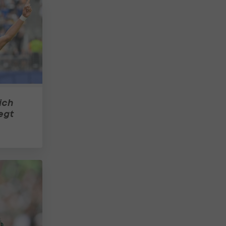
ich
egt