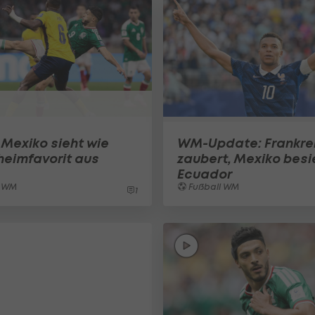
 Mexiko sieht wie
WM-Update: Frankre
heimfavorit aus
zaubert, Mexiko besi
Ecuador
l WM
Fußball WM
1