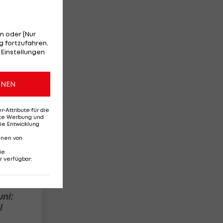
n oder [Nur
 fortzufahren.
Die
 Einstellungen
ONEN
Attribute für die
erte Werbung und
ie Entwicklung
nnen von
ie
r verfügbar
:
ni:
l