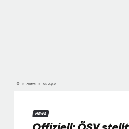
News
Ski Alpin
NEWS
Offiziell: ÖSV stell