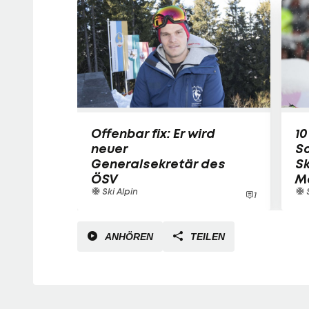
Offenbar fix: Er wird
10
neuer
Sc
Generalsekretär des
Sk
ÖSV
M
Ski Alpin
S
1
ANHÖREN
TEILEN