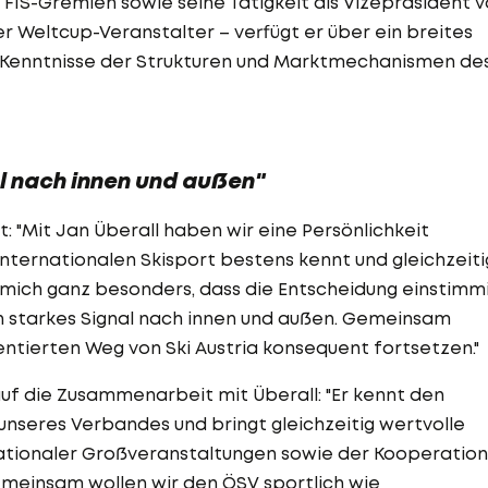
 FIS-Gremien sowie seine Tätigkeit als Vizepräsident 
er Weltcup-Veranstalter – verfügt er über ein breites
e Kenntnisse der Strukturen und Marktmechanismen de
l nach innen und außen"
 "Mit Jan Überall haben wir eine Persönlichkeit
internationalen Skisport bestens kennt und gleichzeiti
t mich ganz besonders, dass die Entscheidung einstimm
ein starkes Signal nach innen und außen. Gemeinsam
ientierten Weg von Ski Austria konsequent fortsetzen."
auf die Zusammenarbeit mit Überall: "Er kennt den
 unseres Verbandes und bringt gleichzeitig wertvolle
nationaler Großveranstaltungen sowie der Kooperation
emeinsam wollen wir den ÖSV sportlich wie