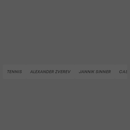
TENNIS
ALEXANDER ZVEREV
JANNIK SINNER
CASP