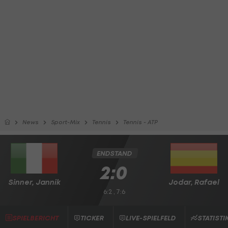
News
Sport-Mix
Tennis
Tennis - ATP
ENDSTAND
2:0
Sinner, Jannik
Jodar, Rafael
6:2 , 7:6
SPIELBERICHT
TICKER
LIVE-SPIELFELD
STATISTI