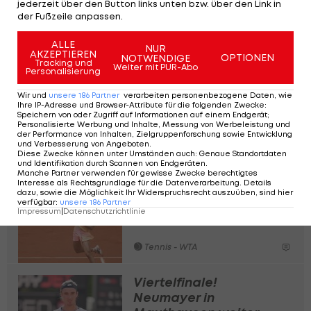
Potapova steht nach
jederzeit über den Button links unten bzw. über den Link in
der Fußzeile anpassen.
Krimi im Halbfinale von
Madrid
ALLE
NUR
AKZEPTIEREN
OPTIONEN
NOTWENDIGE
Tennis - WTA
Tracking und
Weiter mit PUR-Abo
Personalisierung
Lilli Tagger kratzt nach
Wir und
unsere
186
Partner
verarbeiten personenbezogene Daten, wie
Ihre IP-Adresse und Browser-Attribute für die folgenden Zwecke
:
Achtelfinal-Sieg an
Speichern von oder Zugriff auf Informationen auf einem Endgerät;
Personalisierte Werbung und Inhalte, Messung von Werbeleistung und
Career-High
der Performance von Inhalten, Zielgruppenforschung sowie Entwicklung
und Verbesserung von Angeboten
.
Diese Zwecke können unter Umständen auch
:
Genaue Standortdaten
Tennis - WTA
und Identifikation durch Scannen von Endgeräten
.
Manche Partner verwenden für gewisse Zwecke berechtigtes
Interesse als Rechtsgrundlage für die Datenverarbeitung. Details
Grabher steigt in
dazu, sowie die Möglichkeit Ihr Widerspruchsrecht auszuüben, sind hier
Wiesbaden ins
verfügbar
:
unsere
186
Partner
Impressum
|
Datenschutzrichtlinie
Achtelfinale auf
Tennis - WTA
Viertelfinale!
Neumayer in