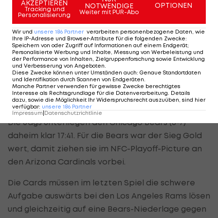
AKZEPTIEREN
OPTIONEN
NOTWENDIGE
Tracking und
Weiter mit PUR-Abo
Personalisierung
Jaguars picken als Nummer 1
Wir und
unsere
186
Partner
verarbeiten personenbezogene Daten, wie
Ihre IP-Adresse und Browser-Attribute für die folgenden Zwecke
:
Speichern von oder Zugriff auf Informationen auf einem Endgerät;
Durch den Jets-Sieg ist auch klar, dass die
Personalisierte Werbung und Inhalte, Messung von Werbeleistung und
der Performance von Inhalten, Zielgruppenforschung sowie Entwicklung
Jacksonville Jaguars (1-14) als erstes Team im
NFL
-
und Verbesserung von Angeboten
.
Diese Zwecke können unter Umständen auch
:
Genaue Standortdaten
Draft 2021 picken und sich mit hoher
und Identifikation durch Scannen von Endgeräten
.
Manche Partner verwenden für gewisse Zwecke berechtigtes
Wahrscheinlichkeit die Dienste von Quarterback-
Interesse als Rechtsgrundlage für die Datenverarbeitung. Details
Supertalent Trevor Lawrence sichern werden.
dazu, sowie die Möglichkeit Ihr Widerspruchsrecht auszuüben, sind hier
verfügbar
:
unsere
186
Partner
Impressum
|
Datenschutzrichtlinie
Die Jags unterliegen den Chicago Bears (8-7)
daheim klar 17:41. Für die Bears war der Sieg Gold
wert, damit ziehen sie im NFC-Playoff-Picture an
den Arizona Cardinals vorbei.
Die Cards müssen im letzten Spiel die schwere
Aufgabe auswärts bei den Los Angeles Rams lösen
und gleichzeitig auf eine Bears-Niederlage gegen