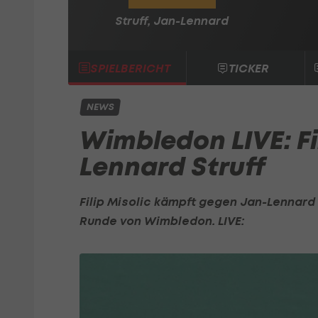
Struff, Jan-Lennard
SPIELBERICHT
TICKER
NEWS
Wimbledon LIVE: Fil
Lennard Struff
Filip Misolic
kämpft gegen Jan-Lennard St
Runde von
Wimbledon
. LIVE: