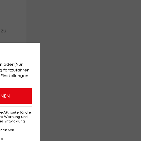
 zu
20
n oder [Nur
 fortzufahren.
 Einstellungen
ONEN
f
Attribute für die
erte Werbung und
ie Entwicklung
nnen von
ie