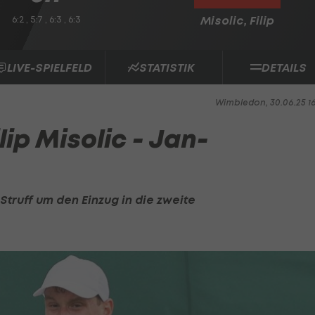
6:2 , 5:7 , 6:3 , 6:3
Misolic, Filip
LIVE-SPIELFELD
STATISTIK
DETAILS
Wimbledon, 30.06.25 1
ip Misolic - Jan-
ruff um den Einzug in die zweite