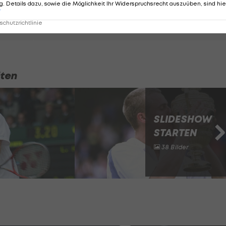
. Details dazu, sowie die Möglichkeit Ihr Widerspruchsrecht auszuüben, sind hie
Trophäe wieder
r
haben"
chutzrichtlinie
Tennis
iten
SLIDESHOW
STARTEN
38 Bilder