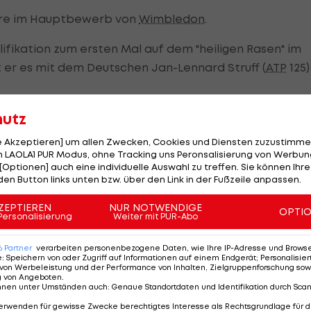
ere im Hauptbewerb von
Wimbledon
.
ifikation zum ersten Mal auf dem "heiligen Rasen" im
 er es mit dem Deutschen Jan-Lennard Struff (
ATP
125)
nach 12 Uhr auf dem Court Nummer acht (nicht vor 14:
hutz
le Akzeptieren] um allen Zwecken, Cookies und Diensten zuzustimme
 LAOLA1 PUR Modus, ohne Tracking uns Peronsalisierung von Werbung
lic befindet sich aktuell im Hoch, hat acht Matches in
[Optionen] auch eine individuelle Auswahl zu treffen. Sie können Ihre
den Button links unten bzw. über den Link in der Fußzeile anpassen.
hon auf Platz 104.
ZEPTIEREN
NUR NOTWENDIGE
OPTI
ehaupten. Dieser hat im gesamten Jahr 2025 erst fün
Personalisierung
Weiter mit PUR-Abo
er-High als 21. (2023) weit entfernt.
6
Partner
verarbeiten personenbezogene Daten, wie Ihre IP-Adresse und Browser-
e
:
Speichern von oder Zugriff auf Informationen auf einem Endgerät; Personalisi
von Werbeleistung und der Performance von Inhalten, Zielgruppenforschung sow
Alcaraz vor
g von Angeboten
.
n
Wimbledon: "Ich
nnen unter Umständen auch
:
Genaue Standortdaten und Identifikation durch Sca
h
will diese
erwenden für gewisse Zwecke berechtigtes Interesse als Rechtsgrundlage für d