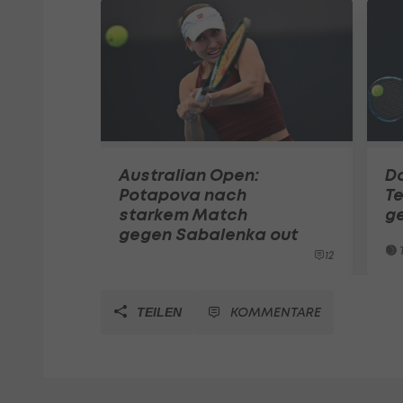
Australian Open:
Do
Potapova nach
Te
starkem Match
g
gegen Sabalenka out
T
12
KOMMENTARE
TEILEN