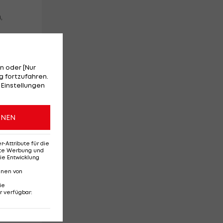
,
die
n oder [Nur
 fortzufahren.
 Einstellungen
t
ONEN
Attribute für die
erte Werbung und
ie Entwicklung
nnen von
ie
r verfügbar
: