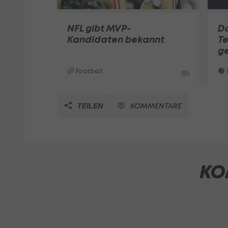
NFL gibt MVP-
Do
Kandidaten bekannt
Te
g
Football
T
1
KOMMENTARE
TEILEN
KO