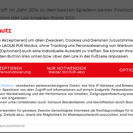
aft im Jahr 2016 zu den besten Spielern seiner Position
ams der Los Angeles Rams 2021.
hutz
en lassen, für ihn wird es zudem eine Rückkehr: Schon 
rachte er in Miami.
le Akzeptieren] um allen Zwecken, Cookies und Diensten zuzustimme
 LAOLA1 PUR Modus, ohne Tracking uns Peronsalisierung von Werbung
[Optionen] auch eine individuelle Auswahl zu treffen. Sie können Ihre
84 Yards und acht Touchdowns einer der besseren Tigh
den Button links unten bzw. über den Link in der Fußzeile anpassen.
 und heimste dafür seine erste Pro-Bowl-Nominierung
ZEPTIEREN
NUR NOTWENDIGE
OPTI
Personalisierung
Weiter mit PUR-Abo
dgers
6
Partner
verarbeiten personenbezogene Daten, wie Ihre IP-Adresse und Browser-
e
:
Speichern von oder Zugriff auf Informationen auf einem Endgerät; Personalisi
eende
von Werbeleistung und der Performance von Inhalten, Zielgruppenforschung sow
g von Angeboten
.
nnen unter Umständen auch
:
Genaue Standortdaten und Identifikation durch Sca
erwenden für gewisse Zwecke berechtigtes Interesse als Rechtsgrundlage für d
. Details dazu, sowie die Möglichkeit Ihr Widerspruchsrecht auszuüben, sind hie
r
chutzrichtlinie