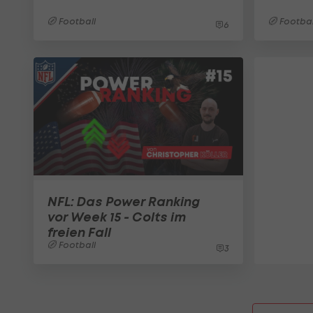
Football
Footbal
6
NFL: Das Power Ranking
vor Week 15 - Colts im
freien Fall
Football
3