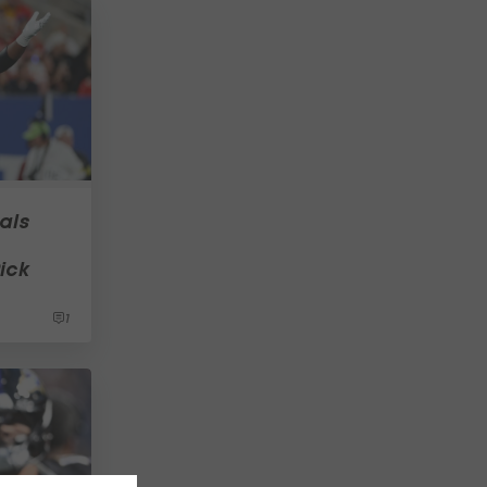
als
ick
1