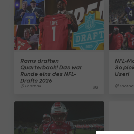
Rams draften
NFL-Mo
Quarterback! Das war
So pic
Runde eins des NFL-
User!
Drafts 2026
Football
Footbal
5