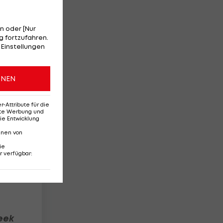
n oder [Nur
 fortzufahren.
 Einstellungen
en
2
ONEN
Attribute für die
erte Werbung und
ie Entwicklung
nnen von
ie
r verfügbar
:
eek