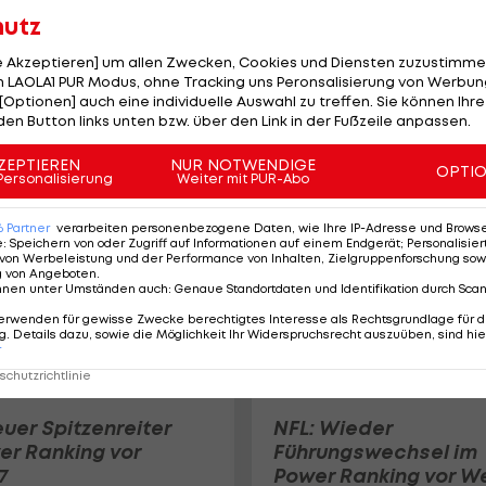
hutz
le Akzeptieren] um allen Zwecken, Cookies und Diensten zuzustimme
 LAOLA1 PUR Modus, ohne Tracking uns Peronsalisierung von Werbung
[Optionen] auch eine individuelle Auswahl zu treffen. Sie können Ihre
NFL: Star-Coach hat
den Button links unten bzw. über den Link in der Fußzeile anpassen.
neuen Verein gefund
Football
ZEPTIEREN
NUR NOTWENDIGE
OPTI
Personalisierung
Weiter mit PUR-Abo
6
Partner
verarbeiten personenbezogene Daten, wie Ihre IP-Adresse und Browser-
e
:
Speichern von oder Zugriff auf Informationen auf einem Endgerät; Personalisi
von Werbeleistung und der Performance von Inhalten, Zielgruppenforschung sow
g von Angeboten
.
nnen unter Umständen auch
:
Genaue Standortdaten und Identifikation durch Sca
erwenden für gewisse Zwecke berechtigtes Interesse als Rechtsgrundlage für d
. Details dazu, sowie die Möglichkeit Ihr Widerspruchsrecht auszuüben, sind hie
r
chutzrichtlinie
euer Spitzenreiter
NFL: Wieder
er Ranking vor
Führungswechsel im
7
Power Ranking vor W