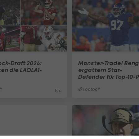
ck-Draft 2026:
Monster-Trade! Beng
ken die LAOLA1-
ergattern Star-
Defender für Top-10-P
l
Football
4