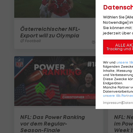
Datensc
Wählen Sie [Al
Notwendige] im
Sie können mit 
Österreichischer NFL-
jederzeit über 
Export will zu Olympia
Football
4
ALLE AK
Tracking und 
Wir und
unsere
18
folgenden Zweck
Inhalte, Messung 
und Verbesserun
Diese Zwecke kö
Endgeräten
.
Manche Partner v
Datenverarbeitung
unsere
186
Partne
Impressum
|
Datens
NFL: Das Power Ranking
NFL: N
vor dem Regular-
im Pow
Season-Finale
Week 1