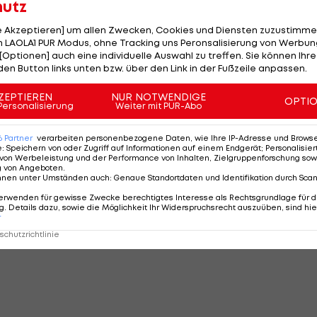
hutz
d einsatzfähig bleibt, ist alles andere als klar.
le Akzeptieren] um allen Zwecken, Cookies und Diensten zuzustimme
 LAOLA1 PUR Modus, ohne Tracking uns Peronsalisierung von Werbung
[Optionen] auch eine individuelle Auswahl zu treffen. Sie können Ihre
den Button links unten bzw. über den Link in der Fußzeile anpassen.
Diese Spieler
ZEPTIEREN
NUR NOTWENDIGE
OPTI
Personalisierung
Weiter mit PUR-Abo
verpassen die
WM 2026 verletzt
6
Partner
verarbeiten personenbezogene Daten, wie Ihre IP-Adresse und Browser-
e
:
Speichern von oder Zugriff auf Informationen auf einem Endgerät; Personalisi
von Werbeleistung und der Performance von Inhalten, Zielgruppenforschung sow
g von Angeboten
.
Fußball WM
nnen unter Umständen auch
:
Genaue Standortdaten und Identifikation durch Sca
erwenden für gewisse Zwecke berechtigtes Interesse als Rechtsgrundlage für d
. Details dazu, sowie die Möglichkeit Ihr Widerspruchsrecht auszuüben, sind hie
r
chutzrichtlinie