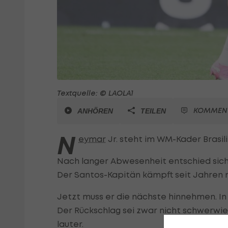
Textquelle: © LAOLA1
KOMMEN
ANHÖREN
TEILEN
N
eymar
Jr. steht im WM-Kader Brasili
Nach langer Abwesenheit entschied sich 
Der Santos-Kapitän kämpft seit Jahren 
Jetzt muss er die nächste hinnehmen. In 
Der Rückschlag sei zwar nicht schwerwie
lauter.