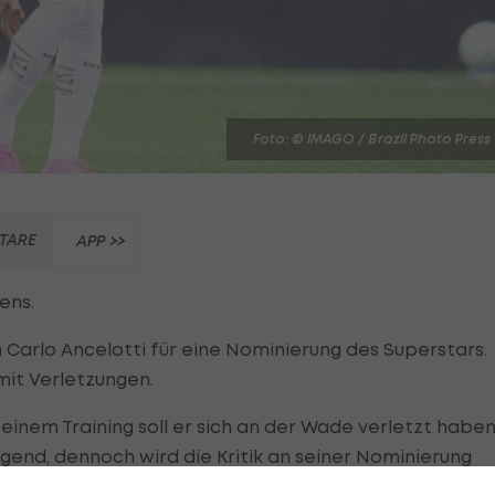
Foto: © IMAGO / Brazil Photo Press
TARE
APP >>
ens.
Carlo Ancelotti für eine Nominierung des Superstars.
mit Verletzungen.
einem Training soll er sich an der Wade verletzt haben
gend, dennoch wird die Kritik an seiner Nominierung