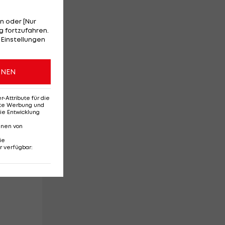
n oder [Nur
 fortzufahren.
 Einstellungen
ONEN
Attribute für die
erte Werbung und
ie Entwicklung
nnen von
ie
r verfügbar
: