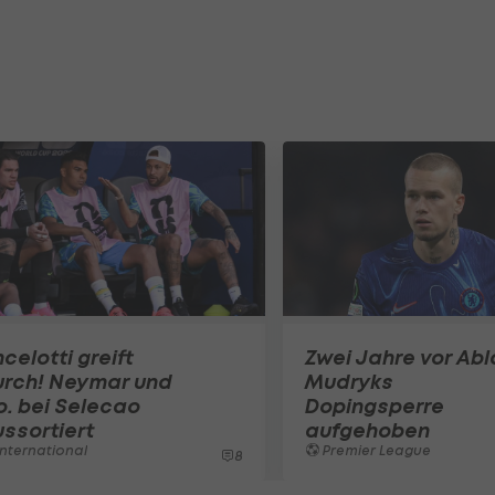
celotti greift
Zwei Jahre vor Abl
urch! Neymar und
Mudryks
. bei Selecao
Dopingsperre
ssortiert
aufgehoben
nternational
Premier League
8