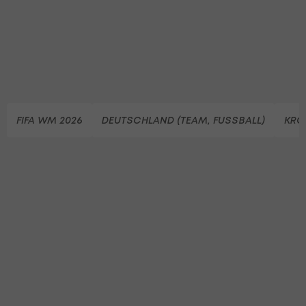
FIFA WM 2026
DEUTSCHLAND (TEAM, FUSSBALL)
KRO