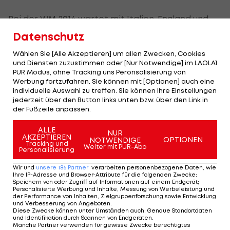
Bei der WM 2014 wartet mit Italien, England und
Uruguay eine wahre "Hammergruppe" auf Costa
Datenschutz
Rica - aus der am Ende der
Fußball
-Zwerg aus
Wählen Sie [Alle Akzeptieren] um allen Zwecken, Cookies
Mittelamerika sensationell als Sieger
und Diensten zuzustimmen oder [Nur Notwendige] im LAOLA1
PUR Modus, ohne Tracking uns Peronsalisierung von
hervorgehen sollte.
Werbung fortzufahren. Sie können mit [Optionen] auch eine
individuelle Auswahl zu treffen. Sie können Ihre Einstellungen
Schon zum Auftakt gibt es mit dem 3:1-Sieg über
jederzeit über den Button links unten bzw. über den Link in
Uruguay die erste dicke Überraschung. Es folgt
der Fußzeile anpassen.
eine noch größere Sensation: Ein 1:0-Sieg gegen
ALLE
NUR
Italien führt Costa Rica vorzeitig ins Achtelfinale.
AKZEPTIEREN
OPTIONEN
NOTWENDIGE
Tracking und
Weiter mit PUR-Abo
Personalisierung
Bryan Ruiz gelingt das entscheidende Tor.
Wir und
unsere
186
Partner
verarbeiten personenbezogene Daten, wie
Nach einem 0:0 gegen England sichert sich Costa
Ihre IP-Adresse und Browser-Attribute für die folgenden Zwecke
:
Speichern von oder Zugriff auf Informationen auf einem Endgerät;
Rica sogar den Gruppensieg.
Personalisierte Werbung und Inhalte, Messung von Werbeleistung und
der Performance von Inhalten, Zielgruppenforschung sowie Entwicklung
und Verbesserung von Angeboten
.
Im Achtelfinale wartet mit Griechenland ein
Diese Zwecke können unter Umständen auch
:
Genaue Standortdaten
und Identifikation durch Scannen von Endgeräten
.
vergleichsweise leichterer Gegner. Nach 120
Manche Partner verwenden für gewisse Zwecke berechtigtes