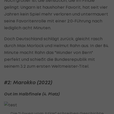
Noch größer ist die Sensation, die im Finale
gelingt: Ungarn ist haushoher Favorit, hat seit vier
Jahren kein Spiel mehr verloren und untermauert
seine Favoritenrolle mit einer 2:0-Führung nach
lediglich acht Minuten.
Doch Deutschland schlägt zurück, gleicht rasch
durch Max Morlock und Helmut Rahn aus. In der 84.
Minute macht Rahn das "Wunder von Bern"
perfekt und schießt die Bundesrepublik mit
seinem 3:2 zum ersten Weltmeister-Titel.
#2: Marokko (2022)
Out im Halbfinale (4. Platz)
Die "Löwen vom Atlas" schreiben Geschichte