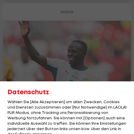
Datenschutz
Wählen Sie [Alle Akzeptieren] um allen Zwecken, Cookies
Senegal-Kapitän Sadio Mane tritt aus
und Diensten zuzustimmen oder [Nur Notwendige] im LAOLA1
Nationalteam zurück
PUR Modus, ohne Tracking uns Peronsalisierung von
Fußball WM
Werbung fortzufahren. Sie können mit [Optionen] auch eine
individuelle Auswahl zu treffen. Sie können Ihre Einstellungen
jederzeit über den Button links unten bzw. über den Link in
der Fußzeile anpassen.