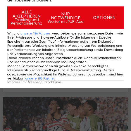
ALLE
NUR
AKZEPTIEREN
OPTIONEN
NOTWENDIGE
Tracking und
Weiter mit PUR-Abo
Personalisierung
Wir und
unsere
186
Partner
verarbeiten personenbezogene Daten, wie
Ihre IP-Adresse und Browser-Attribute für die folgenden Zwecke
:
Speichern von oder Zugriff auf Informationen auf einem Endgerät;
Personalisierte Werbung und Inhalte, Messung von Werbeleistung und
der Performance von Inhalten, Zielgruppenforschung sowie Entwicklung
und Verbesserung von Angeboten
.
Diese Zwecke können unter Umständen auch
:
Genaue Standortdaten
und Identifikation durch Scannen von Endgeräten
.
Manche Partner verwenden für gewisse Zwecke berechtigtes
Interesse als Rechtsgrundlage für die Datenverarbeitung. Details
dazu, sowie die Möglichkeit Ihr Widerspruchsrecht auszuüben, sind hier
Afrikas WM-Erfolg schwindet: Aus neun
verfügbar
:
unsere
186
Partner
wurden zwei
Impressum
|
Datenschutzrichtlinie
6