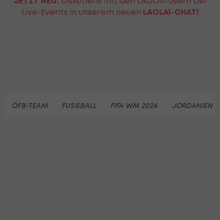
JETZT NEU:
Diskutiere mit den LAOLA1-Usern bei
Live-Events in unserem neuen
LAOLA1-CHAT!
ÖFB-TEAM
FUSSBALL
FIFA WM 2026
JORDANIEN