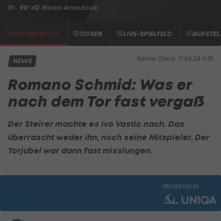
90' +12
Marko Arnautovic
NACHBERICHT
TICKER
LIVE-SPIELFELD
AUFSTE
Santa Clara, 17.06.26 11:15
NEWS
Romano Schmid: Was er
nach dem Tor fast vergaß
Der Steirer machte es Ivo Vastic nach. Das
überrascht weder ihn, noch seine Mitspieler. Der
Torjubel war dann fast misslungen.
PRESENTED BY