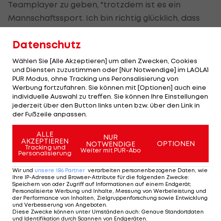
Teamplayer zu geben, "trotzdem ist es ein
Mannschaftssport. Ich bin richtig glücklich, dass
wir das heute gewonnen haben."
Datenschutz
Wählen Sie [Alle Akzeptieren] um allen Zwecken, Cookies
Schmid fällt während des Torjubels ein, wohin er
und Diensten zuzustimmen oder [Nur Notwendige] im LAOLA1
PUR Modus, ohne Tracking uns Peronsalisierung von
eigentlich wollte
Werbung fortzufahren. Sie können mit [Optionen] auch eine
Foto: ©IMAGO / ZUMA Press
individuelle Auswahl zu treffen. Sie können Ihre Einstellungen
jederzeit über den Button links unten bzw. über den Link in
der Fußzeile anpassen.
Beim Torjubel stürmte Schmid zunächst in
Richtung Cornerfahne, um kurz darauf Richtung
ALLE
NUR
AKZEPTIEREN
OPTIONEN
NOTWENDIGE
Ersatzbank abzudrehen. Dort herzte er den
Tracking und
Weiter mit PUR-Abo
Personalisierung
verletzten
Christoph Baumgartner
.
Wir und
unsere
186
Partner
verarbeiten personenbezogene Daten, wie
Ihre IP-Adresse und Browser-Attribute für die folgenden Zwecke
:
Speichern von oder Zugriff auf Informationen auf einem Endgerät;
Fast auf Baumgartner "vergessen"
Personalisierte Werbung und Inhalte, Messung von Werbeleistung und
der Performance von Inhalten, Zielgruppenforschung sowie Entwicklung
und Verbesserung von Angeboten
.
Schmid lacht: "Ich habe mir das vorgenommen,
Diese Zwecke können unter Umständen auch
:
Genaue Standortdaten
und Identifikation durch Scannen von Endgeräten
.