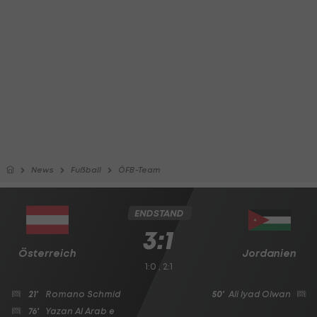
News
Fußball
ÖFB-Team
ENDSTAND
3:1
Österreich
Jordanien
1:0 , 2:1
21'
Romano Schmid
50'
Ali Iyad Olwan
76'
Yazan Al Arab
e