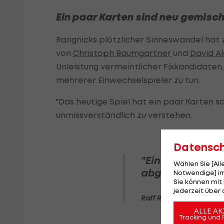
Ein paar Karten sind neu gemisch
Rangnicks plötzlicher Sinneswandel hat 
von
Christoph Baumgartner
und
David A
Unleistung vermeintlicher Fixkandidaten,
mehrerer Einwechselspieler zu tun.
"Das heutige Spiel hat ein paar Karten 
unmissverständlich zu verstehen.
Datensc
"Einige Spieler 
Wählen Sie [Al
abgegeben."
Notwendige] im
Sie können mit 
jederzeit über 
Ralf Rangnick
ALLE AK
Tracking und 