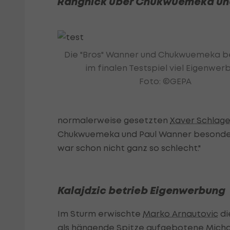
Rangnick über Chukwuemeka und 
Die "Bros" Wanner und Chukwuemeka b
im finalen Testspiel viel Eigenwer
Foto: ©GEPA
normalerweise gesetzten
Xaver Schlage
Chukwuemeka und Paul Wanner besonders
war schon nicht ganz so schlecht."
Kalajdzic betrieb Eigenwerbung
Im Sturm erwischte
Marko Arnautovic
di
als hängende Spitze aufgebotene
Micha