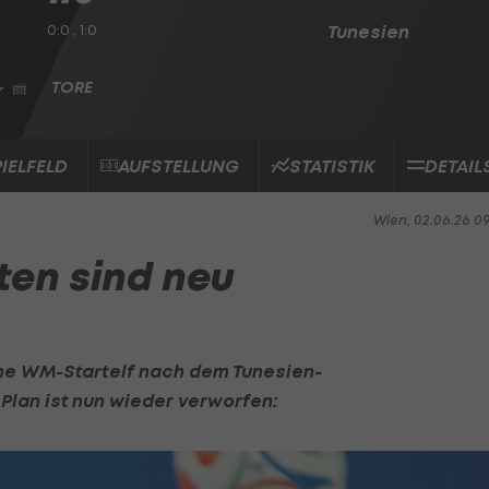
0:0 , 1:0
Tunesien
r
PIELFELD
AUFSTELLUNG
STATISTIK
DETAIL
Wien, 02.06.26 0
ten sind neu
ine WM-Startelf nach dem Tunesien-
lan ist nun wieder verworfen: