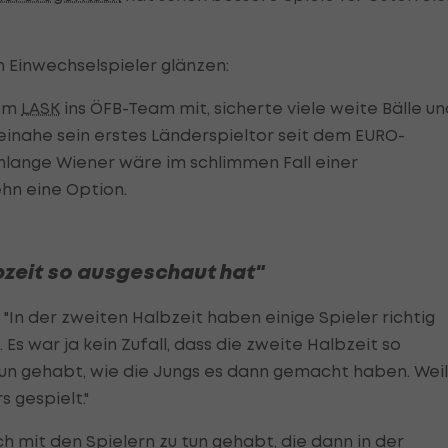
n Einwechselspieler glänzen:
vom
LASK
ins ÖFB-Team mit, sicherte viele weite Bälle un
beinahe sein erstes Länderspieltor seit dem EURO-
umlange Wiener wäre im schlimmen Fall einer
hn eine Option.
lbzeit so ausgeschaut hat"
 "In der zweiten Halbzeit haben einige Spieler richtig
s war ja kein Zufall, dass die zweite Halbzeit so
un gehabt, wie die Jungs es dann gemacht haben. Weil
s gespielt."
h mit den Spielern zu tun gehabt, die dann in der