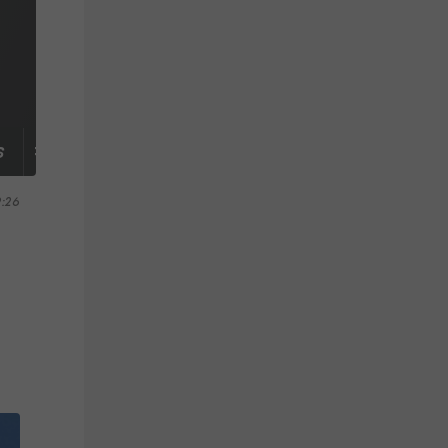
S
TABELLE
9:26