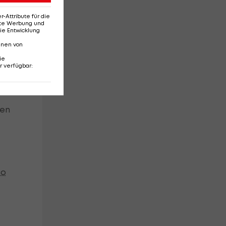
Attribute für die
erte Werbung und
ie Entwicklung
nnen von
ie
e
r verfügbar
:
ten
co