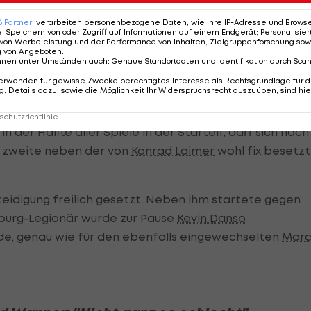
6
Partner
verarbeiten personenbezogene Daten, wie Ihre IP-Adresse und Browser-
e
:
Speichern von oder Zugriff auf Informationen auf einem Endgerät; Personalisi
von Werbeleistung und der Performance von Inhalten, Zielgruppenforschung sow
g von Angeboten
.
nnen unter Umständen auch
:
Genaue Standortdaten und Identifikation durch Sca
erwenden für gewisse Zwecke berechtigtes Interesse als Rechtsgrundlage für d
ass
Alexander Schlager
als Nummer eins in die Endrund
. Details dazu, sowie die Möglichkeit Ihr Widerspruchsrecht auszuüben, sind hie
r
chutzrichtlinie
in der Hälfte aller Spiele in der Startelf, darf sich nach
e zweite neben der von
Konrad Laimer
wohl fix besetz
erteidigung freilich gesetzt. Neben ihm startete gegen
iburg-Legionär wurde zur Pause
Kevin Danso
nde, genau wie für den ebenfalls eingewechselten
Mar