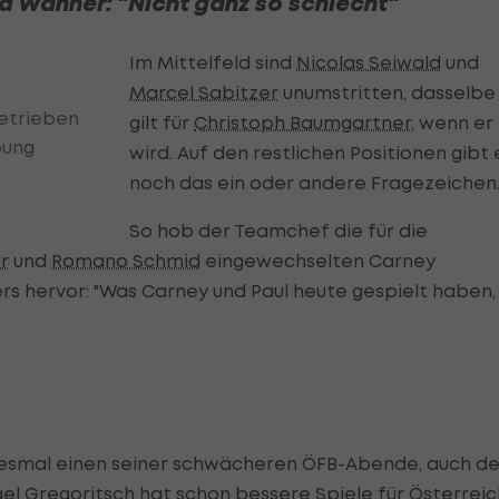
Wanner: "Nicht ganz so schlecht"
Im Mittelfeld sind
Nicolas Seiwald
und
Marcel Sabitzer
unumstritten, dasselbe
etrieben
gilt für
Christoph Baumgartner
, wenn er 
bung
wird. Auf den restlichen Positionen gibt 
noch das ein oder andere Fragezeichen
So hob der Teamchef die für die
r
und
Romano Schmid
eingewechselten Carney
 hervor: "Was Carney und Paul heute gespielt haben,
esmal einen seiner schwächeren ÖFB-Abende, auch de
el Gregoritsch
hat schon bessere Spiele für Österreic