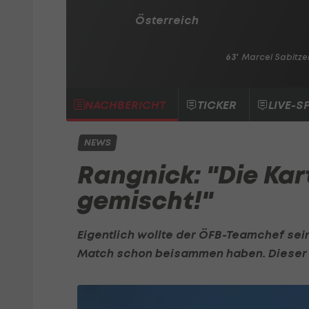
Österreich
63'
Marcel Sabitze
NACHBERICHT
TICKER
LIVE-S
NEWS
Rangnick: "Die Kar
gemischt!"
Eigentlich wollte der ÖFB-Teamchef se
Match schon beisammen haben. Dieser P