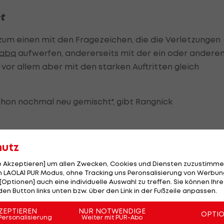
t
zum einen mit den Fragezeichen, die die Verletzungen
laba
aufwerfen, andererseits mit der ein oder andere
 vor allem aber mit den starken Auftritten gleich
schon nochmal neu gemischt", gibt Rangnick
hutz
haben eine Visitenkarte
le Akzeptieren] um allen Zwecken, Cookies und Diensten zuzustimme
 LAOLA1 PUR Modus, ohne Tracking uns Peronsalisierung von Werbung
[Optionen] auch eine individuelle Auswahl zu treffen. Sie können Ihre
den Button links unten bzw. über den Link in der Fußzeile anpassen.
ZEPTIEREN
NUR NOTWENDIGE
OPTI
Personalisierung
Weiter mit PUR-Abo