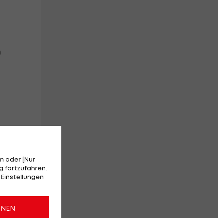
n
n oder [Nur
 fortzufahren.
 Einstellungen
ONEN