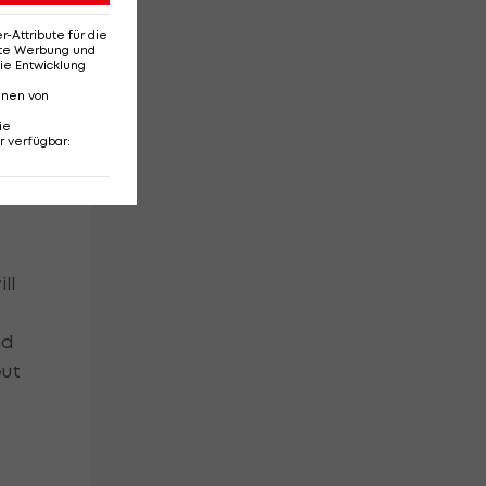
Attribute für die
erte Werbung und
ie Entwicklung
nnen von
ie
r verfügbar
:
ll
nd
eut