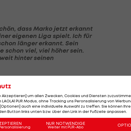
Schön, dass Marko jetzt erkannt
iner eigenen Liga spielt. Ich für
chon länger erkannt. Sein
schon viel, viel höher sein.
 weit hinter seinen
hutz
le Akzeptieren] um allen Zwecken, Cookies und Diensten zuzustimme
 LAOLA1 PUR Modus, ohne Tracking uns Peronsalisierung von Werbung
eite ist die sportliche
[Optionen] auch eine individuelle Auswahl zu treffen. Sie können Ihre
 der anderen Seite natürlich
den Button links unten bzw. über den Link in der Fußzeile anpassen.
. Und das freut mich vielleicht
ZEPTIEREN
NUR NOTWENDIGE
OPTI
weit mehr, dass das geschätzt
Personalisierung
Weiter mit PUR-Abo