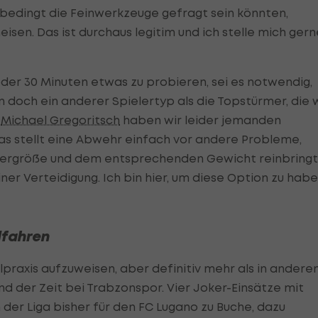
nbedingt die Feinwerkzeuge gefragt sein könnten,
isen. Das ist durchaus legitim und ich stelle mich gern
 oder 30 Minuten etwas zu probieren, sei es notwendig,
 doch ein anderer Spielertyp als die Topstürmer, die 
t
Michael Gregoritsch
haben wir leider jemanden
Das stellt eine Abwehr einfach vor andere Probleme,
ergröße und dem entsprechenden Gewicht reinbringt
er Verteidigung. Ich bin hier, um diese Option zu haben
dfahren
elpraxis aufzuweisen, aber definitiv mehr als in andere
d der Zeit bei Trabzonspor. Vier Joker-Einsätze mit
 der Liga bisher für den FC Lugano zu Buche, dazu