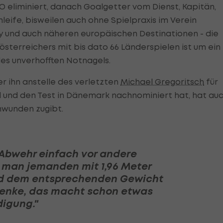
O eliminiert, danach Goalgetter vom Dienst, Kapitän,
leife, bisweilen auch ohne Spielpraxis im Verein
y und auch näheren europäischen Destinationen - die
sterreichers mit bis dato 66 Länderspielen ist um ein
des unverhofften Notnagels.
der ihn anstelle des verletzten
Michael Gregoritsch
für
d und den Test in Dänemark nachnominiert hat, hat au
mwunden zugibt.
e Abwehr einfach vor andere
 man jemanden mit 1,96 Meter
d dem entsprechenden Gewicht
 denke, das macht schon etwas
digung."