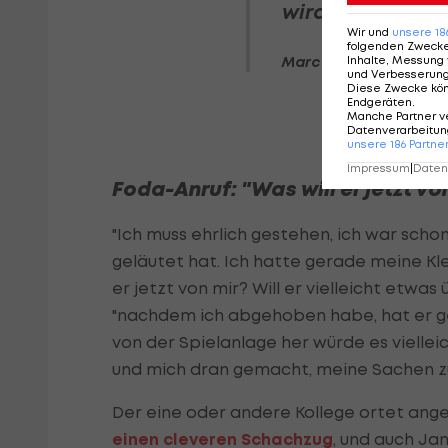
wird. Das ist ein
Wir und
unsere
18
folgenden Zweck
Inhalte, Messung 
Marc Janko
und Verbesserun
Diese Zwecke kö
Endgeräten
.
Manche Partner v
Datenverarbeitung
unsere
186
Partne
Impressum
|
Datens
Foda-Anruf: "Was will er jetzt vo
"Ich muss ehrlich gestehen, ich war sch
geläutet hat. Ich hatte gerade meine Kle
er jetzt von mir? Will er vielleicht etwa
"nachdem ich abgehoben habe, hat er ge
von der Spielanlage her würde es viellei
und mich dran gemacht, meine Sachen z
Der eine oder andere Kollege ortet ang
einen cleveren Schachzug
, und auch Ja