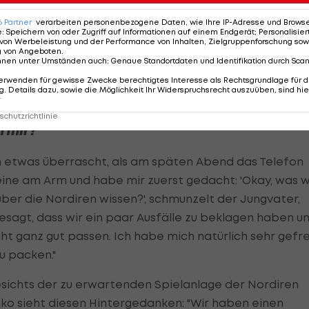
 gutes Gefühl."
6
Partner
verarbeiten personenbezogene Daten, wie Ihre IP-Adresse und Browser-
e
:
Speichern von oder Zugriff auf Informationen auf einem Endgerät; Personalisi
von Werbeleistung und der Performance von Inhalten, Zielgruppenforschung sow
g von Angeboten
.
nnen unter Umständen auch
:
Genaue Standortdaten und Identifikation durch Sca
erwenden für gewisse Zwecke berechtigtes Interesse als Rechtsgrundlage für d
. Details dazu, sowie die Möglichkeit Ihr Widerspruchsrecht auszuüben, sind hie
r
chutzrichtlinie
n mir?"
on etwas überrascht, als am späten Abend das Telefon
ine am Arm und habe mir zuerst gedacht: 'Okay, was wi
s über die Nordiren wissen?', schmunzelt der Jungvater,
sagt, dass wir ein paar Ausfälle zu beklagen haben u
cht ganz gut passen. Ich habe mich natürlich sehr gefr
u packen."
esichts der zu erwartenden Spielanlage der Nordiren
nko sieht diesen Hintergedanken: "Wir haben einen