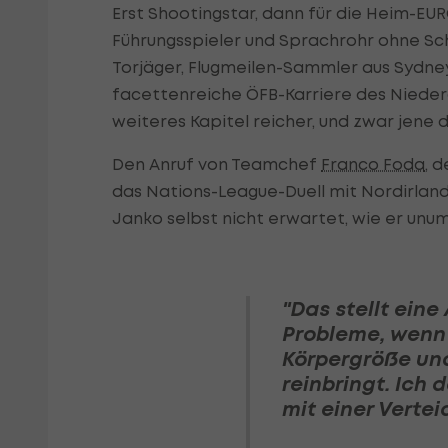
Erst Shootingstar, dann für die Heim-EUR
Führungsspieler und Sprachrohr ohne Sch
Torjäger, Flugmeilen-Sammler aus Sydne
facettenreiche ÖFB-Karriere des Niederö
weiteres Kapitel reicher, und zwar jene 
Den Anruf von Teamchef
Franco Foda
, 
das Nations-League-Duell mit Nordirlan
Janko selbst nicht erwartet, wie er unu
"Das stellt ein
Probleme, wenn
Körpergröße un
reinbringt. Ich
mit einer Vertei