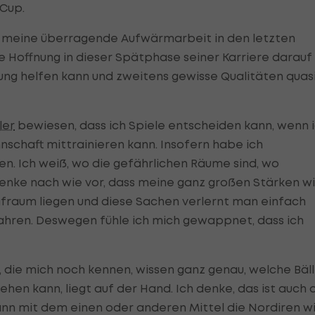
Cup.
ch meine überragende Aufwärmarbeit in den letzten
 Hoffnung in dieser Spätphase seiner Karriere darauf
rung helfen kann und zweitens gewisse Qualitäten quas
ler
bewiesen, dass ich Spiele entscheiden kann, wenn 
nnschaft mittrainieren kann. Insofern habe ich
n. Ich weiß, wo die gefährlichen Räume sind, wo
denke nach wie vor, dass meine ganz großen Stärken w
fraum liegen und diese Sachen verlernt man einfach
dfahren. Deswegen fühle ich mich gewappnet, dass ich
, die mich noch kennen, wissen ganz genau, welche Bäl
hen kann, liegt auf der Hand. Ich denke, das ist auch 
n mit dem einen oder anderen Mittel die Nordiren w