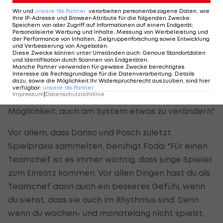
Kurzeinsätzen. "Aber wichtig ist ja, dass du mal in
Wir und
unsere
186
Partner
verarbeiten personenbezogene Daten, wie
Ihre IP-Adresse und Browser-Attribute für die folgenden Zwecke
:
den Rhythmus kommst und auf höchstem Niveau
Speichern von oder Zugriff auf Informationen auf einem Endgerät;
Personalisierte Werbung und Inhalte, Messung von Werbeleistung und
spielst", meint der Teamchef, den es vor allem die
der Performance von Inhalten, Zielgruppenforschung sowie Entwicklung
und Verbesserung von Angeboten
.
jüngste Entwicklung von Posch angetan hat:
Diese Zwecke können unter Umständen auch
:
Genaue Standortdaten
und Identifikation durch Scannen von Endgeräten
.
Manche Partner verwenden für gewisse Zwecke berechtigtes
"Er ist sehr interessant. Posch hat in Hoffenheim
Interesse als Rechtsgrundlage für die Datenverarbeitung. Details
dazu, sowie die Möglichkeit Ihr Widerspruchsrecht auszuüben, sind hier
zuletzt in der Dreierkette gut gespielt. Das wäre
verfügbar
:
unsere
186
Partner
Impressum
|
Datenschutzrichtlinie
eine Variante mit ihm, dann hast du wieder die
Möglichkeit, auch am System etwas zu verändern."
Vor allem, dass Danso und Posch zuletzt
Spielpraxis sammelten, beruhigt Foda: "Für einen
Teamchef ist es immer wichtig, dass junge Spieler
zum Einsatz kommen. Vor allen Dingen hast du als
Teamchef dann auch ein besseres Gefühl, wenn
du siehst, dass sie auch im Rhythmus sind. Denn
wenn du wochen- und monatelang nicht spielst,