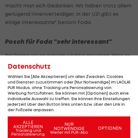
macht man sich Gedanken. Wir haben trotz allem
genügend Innenverteidiger, in der U21 gibt es
einige Interessante", betont Foda.
Posch für Foda "sehr interessant"
Bei Danso sei es extrem wichtig gewesen, dass er
kurz vor Weihnachten Einsatzzeit beim
FC
Datenschutz
Augsburg
bekommen hat: "Das war für sein
Wählen Sie [Alle Akzeptieren] um allen Zwecken, Cookies
Selbstvertrauen wichtig. Wir waren bei den
und Diensten zuzustimmen oder [Nur Notwendige] im LAOLA1
PUR Modus, ohne Tracking uns Peronsalisierung von
Spielen vor Ort. Das hat ihm sehr gut getan. Im
Werbung fortzufahren. Sie können mit [Optionen] auch eine
Prinzip werden die Karten jetzt wieder neu
individuelle Auswahl zu treffen. Sie können Ihre Einstellungen
jederzeit über den Button links unten bzw. über den Link in
gemischt, wobei Augsburg mit
Martin Hinteregger
der Fußzeile anpassen.
und Jeffrey Gouweleeuw noch zwei sehr gute
Innenverteidiger hat."
ALLE
NUR
AKZEPTIEREN
OPTIONEN
NOTWENDIGE
Tracking und
Weiter mit PUR-Abo
Personalisierung
Lienhart kommt beim
SC Freiburg
wenn nur zu