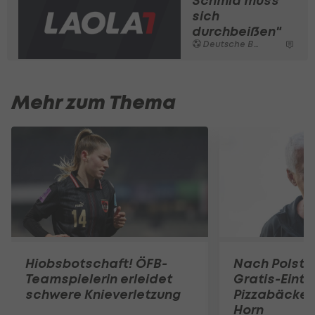
Schmid muss
sich
durchbeißen"
Deutsche Bundesliga
Mehr zum Thema
Hiobsbotschaft! ÖFB-
Nach Polste
Teamspielerin erleidet
Gratis-Eintri
schwere Knieverletzung
Pizzabäcker
Horn