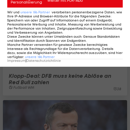
Weiter mit PUR-Abo
Personalisierung
Wir und
unsere
186
Partner
verarbeiten personenbezogene Daten, wie
Ihre IP-Adresse und Browser-Attribute für die folgenden Zwecke
:
Speichern von oder Zugriff auf Informationen auf einem Endgerät;
Personalisierte Werbung und Inhalte, Messung von Werbeleistung und
der Performance von Inhalten, Zielgruppenforschung sowie Entwicklung
und Verbesserung von Angeboten
.
Diese Zwecke können unter Umständen auch
:
Genaue Standortdaten
und Identifikation durch Scannen von Endgeräten
.
Manche Partner verwenden für gewisse Zwecke berechtigtes
Interesse als Rechtsgrundlage für die Datenverarbeitung. Details
dazu, sowie die Möglichkeit Ihr Widerspruchsrecht auszuüben, sind hier
verfügbar
:
unsere
186
Partner
Impressum
|
Datenschutzrichtlinie
Klopp-Deal: DFB muss keine Ablöse an
Red Bull zahlen
Fußball WM
38