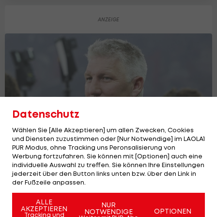
Datenschutz
Wählen Sie [Alle Akzeptieren] um allen Zwecken, Cookies
und Diensten zuzustimmen oder [Nur Notwendige] im LAOLA1
PUR Modus, ohne Tracking uns Peronsalisierung von
Werbung fortzufahren. Sie können mit [Optionen] auch eine
individuelle Auswahl zu treffen. Sie können Ihre Einstellungen
Klopp-Poker: Ex-Weltmeister warnt den
jederzeit über den Button links unten bzw. über den Link in
DFB
der Fußzeile anpassen.
Fußball WM
10
ALLE
NUR
AKZEPTIEREN
OPTIONEN
NOTWENDIGE
Tracking und