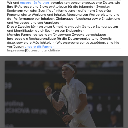
Wir und
unsere
186
Partner
verarbeiten personenbezogene Daten, wie
Ihre IP-Adresse und Browser-Attribute für die folgenden Zwecke
:
Speichern von oder Zugriff auf Informationen auf einem Endgerät;
Personalisierte Werbung und Inhalte, Messung von Werbeleistung und
der Performance von Inhalten, Zielgruppenforschung sowie Entwicklung
und Verbesserung von Angeboten
.
Diese Zwecke können unter Umständen auch
:
Genaue Standortdaten
und Identifikation durch Scannen von Endgeräten
.
Manche Partner verwenden für gewisse Zwecke berechtigtes
Wimbledon: Zverev sieht sich "auf
Interesse als Rechtsgrundlage für die Datenverarbeitung. Details
Augenhöhe" mit der Nummer eins
dazu, sowie die Möglichkeit Ihr Widerspruchsrecht auszuüben, sind hier
verfügbar
:
unsere
186
Partner
Tennis
3
Impressum
|
Datenschutzrichtlinie